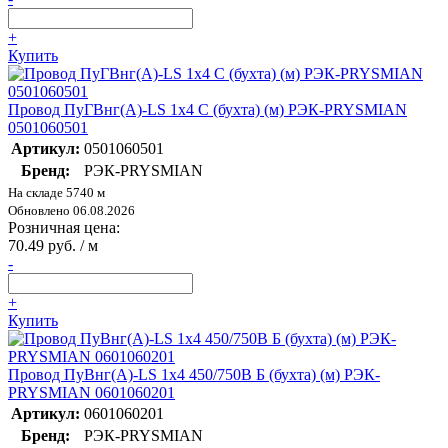
+
Купить
Провод ПуГВнг(А)-LS 1х4 С (бухта) (м) РЭК-PRYSMIAN
0501060501
Артикул:
0501060501
Бренд:
РЭК-PRYSMIAN
На складе 5740 м
Обновлено 06.08.2026
Розничная цена:
70.49 руб. / м
-
+
Купить
Провод ПуВнг(А)-LS 1х4 450/750В Б (бухта) (м) РЭК-
PRYSMIAN 0601060201
Артикул:
0601060201
Бренд:
РЭК-PRYSMIAN