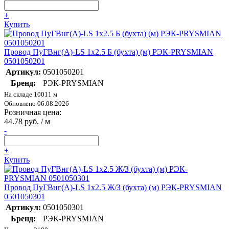
+
Купить
Провод ПуГВнг(А)-LS 1х2.5 Б (бухта) (м) РЭК-PRYSMIAN
0501050201
Артикул:
0501050201
Бренд:
РЭК-PRYSMIAN
На складе 10011 м
Обновлено 06.08.2026
Розничная цена:
44.78 руб. / м
-
+
Купить
Провод ПуГВнг(А)-LS 1х2.5 Ж/З (бухта) (м) РЭК-PRYSMIAN
0501050301
Артикул:
0501050301
Бренд:
РЭК-PRYSMIAN