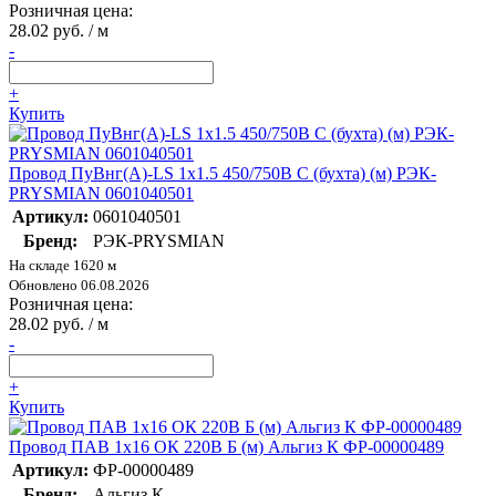
Розничная цена:
28.02 руб. / м
-
+
Купить
Провод ПуВнг(А)-LS 1х1.5 450/750В С (бухта) (м) РЭК-
PRYSMIAN 0601040501
Артикул:
0601040501
Бренд:
РЭК-PRYSMIAN
На складе 1620 м
Обновлено 06.08.2026
Розничная цена:
28.02 руб. / м
-
+
Купить
Провод ПАВ 1х16 ОК 220В Б (м) Альгиз К ФР-00000489
Артикул:
ФР-00000489
Бренд:
Альгиз К