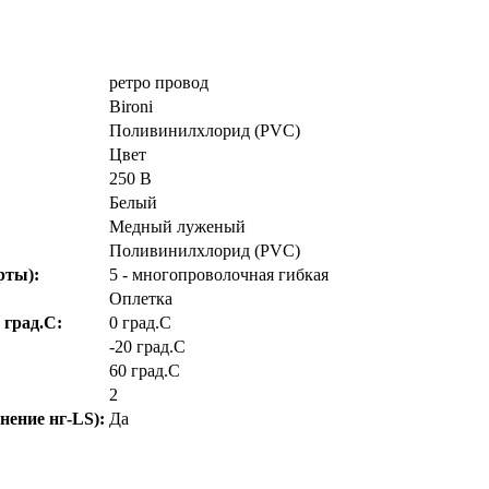
ретро провод
Bironi
Поливинилхлорид (PVC)
Цвет
250 В
Белый
Медный луженый
Поливинилхлорид (PVC)
рты):
5 - многопроволочная гибкая
Оплетка
 град.C:
0 град.C
-20 град.C
60 град.C
2
нение нг-LS):
Да