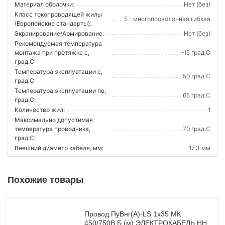
Материал оболочки:
Нет (без)
Класс токопроводящей жилы
5 - многопроволочная гибкая
(Европейские стандарты):
Экранирование/Армирование:
Нет (без)
Рекомендуемая температура
монтажа при протяжке с,
-15 град.C
град.C:
Температура эксплуатации с,
-50 град.C
град.C:
Температура эксплуатации по,
65 град.C
град.C:
Количество жил:
1
Максимально допустимая
температура проводника,
70 град.C
град.C:
Внешний диаметр кабеля, мм:
17.3 мм
Похожие товары
Провод ПуВнг(А)-LS 1х35 МК
450/750В Б (м) ЭЛЕКТРОКАБЕЛЬ НН