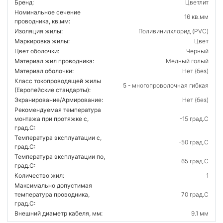
Бренд:
Цветлит
Номинальное сечение
16 кв.мм
проводника, кв.мм:
Изоляция жилы:
Поливинилхлорид (PVC)
Маркировка жилы:
Цвет
Цвет оболочки:
Черный
Материал жил проводника:
Медный голый
Материал оболочки:
Нет (без)
Класс токопроводящей жилы
5 - многопроволочная гибкая
(Европейские стандарты):
Экранирование/Армирование:
Нет (без)
Рекомендуемая температура
монтажа при протяжке с,
-15 град.C
град.C:
Температура эксплуатации с,
-50 град.C
град.C:
Температура эксплуатации по,
65 град.C
град.C:
Количество жил:
1
Максимально допустимая
температура проводника,
70 град.C
град.C:
Внешний диаметр кабеля, мм:
9.1 мм