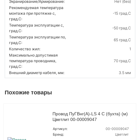
Экранирование/Армирование:
Нет (без)
Рекомендуемая температура
монтажа при протяжке с,
-15 град.C
град.C:
Температура эксплуатации с,
-50 град.C
град.C:
Температура эксплуатации по,
65 град.C
град.C:
Количество жил:
1
Максимально допустимая
температура проводника,
70 град.C
град.C:
Внешний диаметр кабеля, мм:
3.5 мм
Похожие товары
Провод ПуГВнг(A)-LS 4 С (бухта) (м)
Цветлит 00-00009047
Артикул:
00-00009047
Бренд:
Цветлит