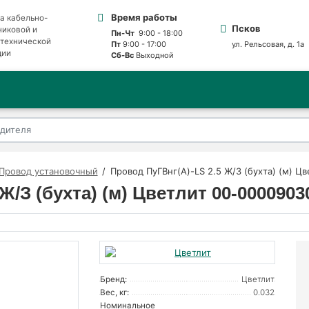
Время работы
а кабельно-
Псков
никовой и
Пн-Чт
9:00 - 18:00
отехнической
Пт
9:00 - 17:00
ул. Рельсовая, д. 1а
ции
Сб-Вс
Выходной
Провод установочный
Провод ПуГВнг(А)-LS 2.5 Ж/З (бухта) (м) Ц
Ж/З (бухта) (м) Цветлит 00-0000903
Бренд:
Цветлит
Вес, кг:
0.032
Номинальное