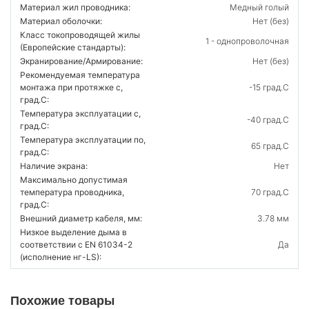
Материал жил проводника:
Медный голый
Материал оболочки:
Нет (без)
Класс токопроводящей жилы
1 - однопроволочная
(Европейские стандарты):
Экранирование/Армирование:
Нет (без)
Рекомендуемая температура
монтажа при протяжке с,
-15 град.C
град.C:
Температура эксплуатации с,
-40 град.C
град.C:
Температура эксплуатации по,
65 град.C
град.C:
Наличие экрана:
Нет
Максимально допустимая
температура проводника,
70 град.C
град.C:
Внешний диаметр кабеля, мм:
3.78 мм
Низкое выделение дыма в
соответствии с EN 61034-2
Да
(исполнение нг-LS):
Похожие товары