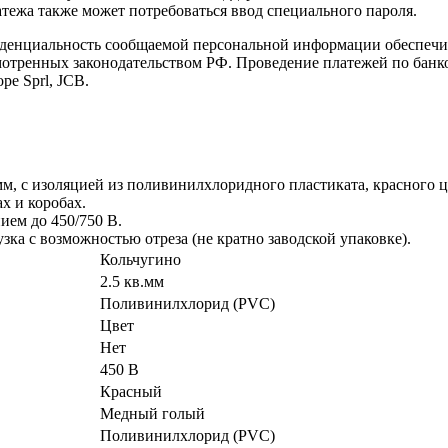
латежа также может потребоваться ввод специального пароля.
иденциальность сообщаемой персональной информации обеспеч
мотренных законодательством РФ. Проведение платежей по банко
pe Sprl, JCB.
м, с изоляцией из поливинилхлоридного пластиката, красного ц
х и коробах.
ем до 450/750 В.
зка с возможностью отреза (не кратно заводской упаковке).
Кольчугино
2.5 кв.мм
Поливинилхлорид (PVC)
Цвет
Нет
450 В
Красный
Медный голый
Поливинилхлорид (PVC)