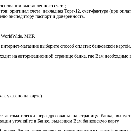
 основании выставленного счета;
в: оригинал счета, накладная Торг-12, счет-фактура (при оплат
елю-экспедитору паспорт и доверенность.
 WorldWide, МИР.
 интернет-магазине выберите способ оплаты: банковской картой.
сходит на авторизационной странице банка, где Вам необходимо
ак указано на карте)
е автоматически переадресованы на страницу банка, выпуст
ции уточняйте в Банке, выдавшем Вам банковскую карту.
ый шлюз банка гарантирована международным сертификатом