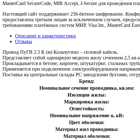
MasterCard SecureCode, MIR Accept, J-Secure для проведения п
Настоящий сайт поддерживает 256-битное шифрование. Конф
предоставлена третьим лицам за исключением случаев, предус
требованиями платёжных систем МИР, Visa Int., MasterCard Euro
Описание и характеристики
Отзывы
Провод ПуГВ 2.5 К (м) Кольчугино – силовой кабель.
Представляет собой одинарную медную жилу сечением 2,5 кв.м
Прокладывается в бетоне, кирпиче, штукатурке, стальных труба
Применяется при подключении электрооборудования напряжени
Поставка на центральные склады РС заводскими бухтами, отгру
Бренд:
Номинальное сечение проводника, кв.мм:
Изоляция жилы:
Маркировка жилы:
Огнестойкость:
Номинальное напряжение u, кВ:
Цвет оболочки:
Материал жил проводника:
Материал оболочки: