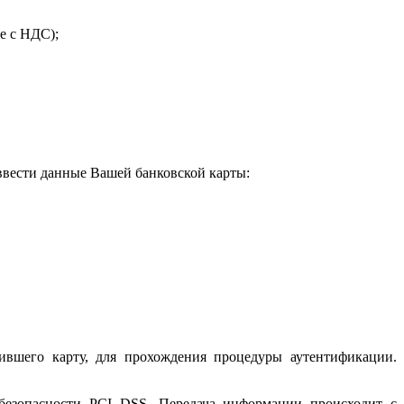
е с НДС);
 ввести данные Вашей банковской карты:
ившего карту, для прохождения процедуры аутентификации.
 безопасности PCI DSS. Передача информации происходит с