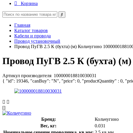
Корзина
Главная
Каталог товаров
Кабели и провода
Провод установочный
Провод ПуГВ 2.5 К (бухта) (м) Кольчугино 100000018810
Провод ПуГВ 2.5 К (бухта) (м
Артикул производителя
100000018810030031
{ "id": 19346, "canBuy": "N", "price": 0, "productQuantity" : 0, "pr
[]
Бренд:
Кольчугино
Вес, кг:
0.031
Номинальное сечение проводника, кв.мм:
2.5 кв.мм