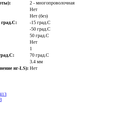
рты):
2 - многопроволочная
Нет
Нет (без)
 град.C:
-15 град.C
-50 град.C
50 град.C
Нет
1
рад.C:
70 град.C
3.4 мм
нение нг-LS):
Нет
3