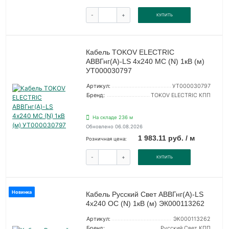
-
+
КУПИТЬ
Кабель TOKOV ELECTRIC
АВВГнг(А)-LS 4х240 МС (N) 1кВ (м)
УТ000030797
Артикул:
УТ000030797
Бренд:
TOKOV ELECTRIC КПП
На складе 236 м
Обновлено 06.08.2026
1 983.11 руб. / м
Розничная цена:
-
+
КУПИТЬ
Новинка
Кабель Русский Свет АВВГнг(А)-LS
4х240 ОС (N) 1кВ (м) ЭК000113262
Артикул:
ЭК000113262
Бренд:
Русский Свет КПП