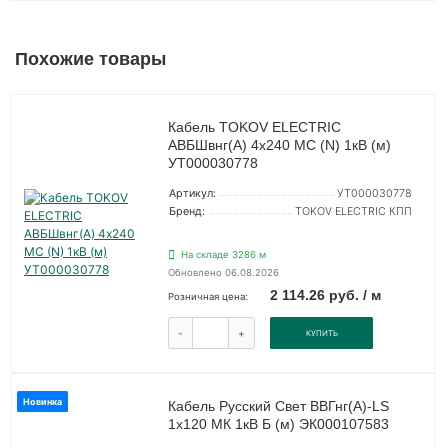
Похожие товары
Кабель TOKOV ELECTRIC
АВБШвнг(А) 4х240 МС (N) 1кВ (м)
УТ000030778
Артикул:
УТ000030778
Бренд:
TOKOV ELECTRIC КПП
На складе 3286 м
Обновлено 06.08.2026
2 114.26 руб. / м
Розничная цена:
-
+
КУПИТЬ
Новинка
Кабель Русский Свет ВВГнг(А)-LS
1х120 МК 1кВ Б (м) ЭК000107583