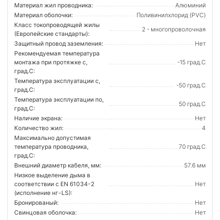
Материал жил проводника:
Алюминий
Материал оболочки:
Поливинилхлорид (PVC)
Класс токопроводящей жилы
2 - многопроволочная
(Европейские стандарты):
Защитный провод заземления:
Нет
Рекомендуемая температура
монтажа при протяжке с,
-15 град.C
град.C:
Температура эксплуатации с,
-50 град.C
град.C:
Температура эксплуатации по,
50 град.C
град.C:
Наличие экрана:
Нет
Количество жил:
4
Максимально допустимая
температура проводника,
70 град.C
град.C:
Внешний диаметр кабеля, мм:
57.6 мм
Низкое выделение дыма в
соответствии с EN 61034-2
Нет
(исполнение нг-LS):
Бронированый:
Нет
Свинцовая оболочка:
Нет