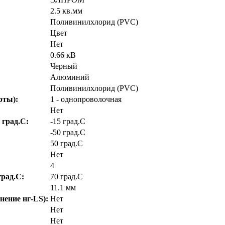
2.5 кв.мм
Поливинилхлорид (PVC)
Цвет
Нет
0.66 кВ
Черный
Алюминий
Поливинилхлорид (PVC)
рты):
1 - однопроволочная
Нет
 град.C:
-15 град.C
-50 град.C
50 град.C
Нет
4
рад.C:
70 град.C
11.1 мм
нение нг-LS):
Нет
Нет
Нет