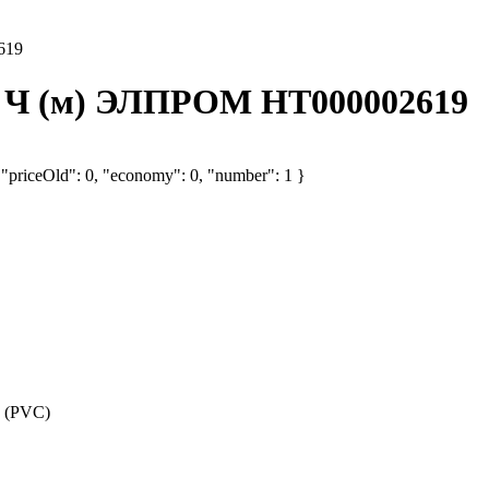
619
В Ч (м) ЭЛПРОМ НТ000002619
, "priceOld": 0, "economy": 0, "number": 1 }
 (PVC)