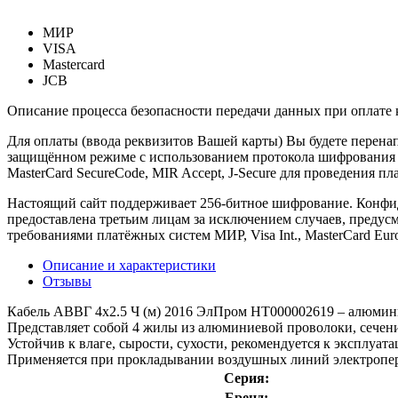
МИР
VISA
Mastercard
JCB
Описание процесса безопасности передачи данных при оплате 
Для оплаты (ввода реквизитов Вашей карты) Вы будете пере
защищённом режиме с использованием протокола шифрования SS
MasterCard SecureCode, MIR Accept, J-Secure для проведения п
Настоящий сайт поддерживает 256-битное шифрование. Конф
предоставлена третьим лицам за исключением случаев, предус
требованиями платёжных систем МИР, Visa Int., MasterCard Euro
Описание и характеристики
Отзывы
Кабель АВВГ 4х2.5 Ч (м) 2016 ЭлПром НТ000002619 – алюмин
Представляет собой 4 жилы из алюминиевой проволоки, сечени
Устойчив к влаге, сырости, сухости, рекомендуется к эксплуата
Применяется при прокладывании воздушных линий электропере
Серия:
Бренд: