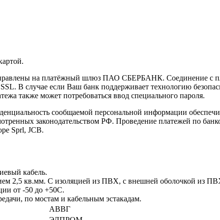
картой.
направлены на платёжный шлюз ПАО СБЕРБАНК. Соединение с п
L. В случае если Ваш банк поддерживает технологию безопасно
латежа также может потребоваться ввод специального пароля.
иденциальность сообщаемой персональной информации обеспеч
мотренных законодательством РФ. Проведение платежей по банко
pe Sprl, JCB.
иевый кабель.
ем 2,5 кв.мм. С изоляцией из ПВХ, с внешней оболочкой из ПВХ
ции от -50 до +50С.
дачи, по мостам и кабельным эстакадам.
АВВГ
ЭЛПРОМ