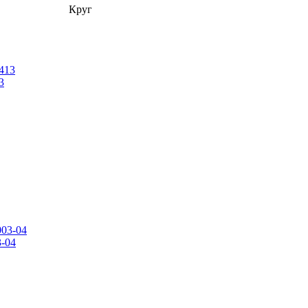
Круг
3
3-04