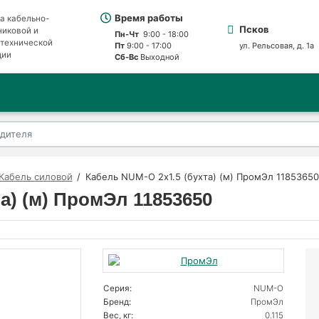
Время работы
а кабельно-
Псков
никовой и
Пн-Чт
9:00 - 18:00
отехнической
Пт
9:00 - 17:00
ул. Рельсовая, д. 1а
ции
Сб-Вс
Выходной
Кабель силовой
Кабель NUM-O 2х1.5 (бухта) (м) ПромЭл 11853650
а) (м) ПромЭл 11853650
Серия:
NUM-O
Бренд:
ПромЭл
Вес, кг:
0.115