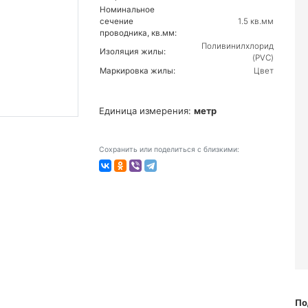
Номинальное
сечение
1.5 кв.мм
проводника, кв.мм:
Поливинилхлорид
Изоляция жилы:
(PVC)
Маркировка жилы:
Цвет
Единица измерения:
метр
Сохранить или поделиться с близкими:
По