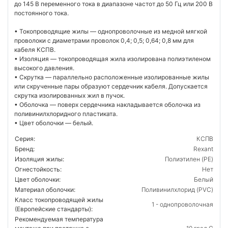
до 145 В переменного тока в диапазоне частот до 50 Гц или 200 В
постоянного тока.
• Токопроводящие жилы — однопроволочные из медной мягкой
проволоки с диаметрами проволок 0,4; 0,5; 0,64; 0,8 мм для
кабеля КСПВ.
• Изоляция — токопроводящая жила изолирована полиэтиленом
высокого давления.
• Скрутка — параллельно расположенные изолированные жилы
или скрученные пары образуют сердечник кабеля. Допускается
скрутка изолированных жил в пучок.
• Оболочка — поверх сердечника накладывается оболочка из
поливинилхлоридного пластиката.
• Цвет оболочки — белый.
Серия:
КСПВ
Бренд:
Rexant
Изоляция жилы:
Полиэтилен (PE)
Огнестойкость:
Нет
Цвет оболочки:
Белый
Материал оболочки:
Поливинилхлорид (PVC)
Класс токопроводящей жилы
1 - однопроволочная
(Европейские стандарты):
Рекомендуемая температура