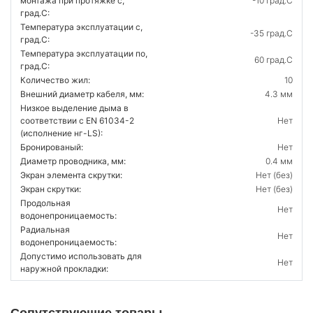
монтажа при протяжке с,
-10 град.C
град.C:
Температура эксплуатации с,
-35 град.C
град.C:
Температура эксплуатации по,
60 град.C
град.C:
Количество жил:
10
Внешний диаметр кабеля, мм:
4.3 мм
Низкое выделение дыма в
соответствии с EN 61034-2
Нет
(исполнение нг-LS):
Бронированый:
Нет
Диаметр проводника, мм:
0.4 мм
Экран элемента скрутки:
Нет (без)
Экран скрутки:
Нет (без)
Продольная
Нет
водонепроницаемость:
Радиальная
Нет
водонепроницаемость:
Допустимо использовать для
Нет
наружной прокладки: