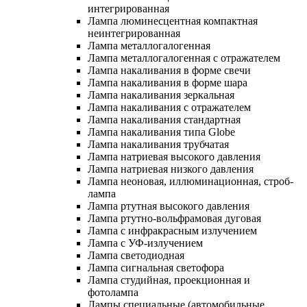
интегрированная
Лампа люминесцентная компактная
неинтегрированная
Лампа металлогалогенная
Лампа металлогалогенная с отражателем
Лампа накаливания в форме свечи
Лампа накаливания в форме шара
Лампа накаливания зеркальная
Лампа накаливания с отражателем
Лампа накаливания стандартная
Лампа накаливания типа Globe
Лампа накаливания трубчатая
Лампа натриевая высокого давления
Лампа натриевая низкого давления
Лампа неоновая, иллюминационная, строб-
лампа
Лампа ртутная высокого давления
Лампа ртутно-вольфрамовая дуговая
Лампа с инфракрасным излучением
Лампа с УФ-излучением
Лампа светодиодная
Лампа сигнальная светофора
Лампа студийная, проекционная и
фотолампа
Лампы специальные (автомобильные,