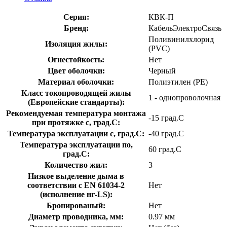
Серия:
КВК-П
Бренд:
КабельЭлектроСвязь
Поливинилхлорид
Изоляция жилы:
(PVC)
Огнестойкость:
Нет
Цвет оболочки:
Черный
Материал оболочки:
Полиэтилен (PE)
Класс токопроводящей жилы
1 - однопроволочная
(Европейские стандарты):
Рекомендуемая температура монтажа
-15 град.C
при протяжке с, град.C:
Температура эксплуатации с, град.C:
-40 град.C
Температура эксплуатации по,
60 град.C
град.C:
Количество жил:
3
Низкое выделение дыма в
соответствии с EN 61034-2
Нет
(исполнение нг-LS):
Бронированый:
Нет
Диаметр проводника, мм:
0.97 мм