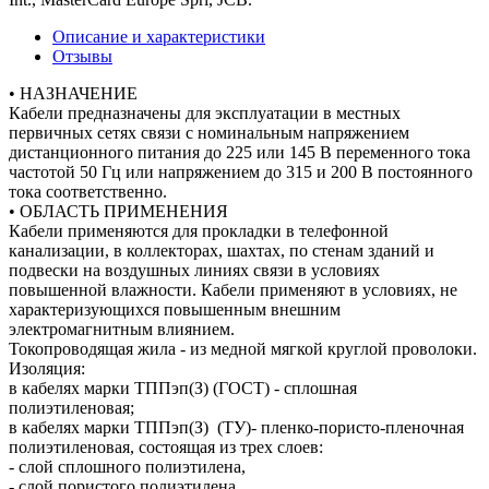
Описание и характеристики
Отзывы
• НАЗНАЧЕНИЕ
Кабели предназначены для эксплуатации в местных
первичных сетях связи с номинальным напряжением
дистанционного питания до 225 или 145 В переменного тока
частотой 50 Гц или напряжением до 315 и 200 В постоянного
тока соответственно.
• ОБЛАСТЬ ПРИМЕНЕНИЯ
Кабели применяются для прокладки в телефонной
канализации, в коллекторах, шахтах, по стенам зданий и
подвески на воздушных линиях связи в условиях
повышенной влажности. Кабели применяют в условиях, не
характеризующихся повышенным внешним
электромагнитным влиянием.
Токопроводящая жила - из медной мягкой круглой проволоки.
Изоляция:
в кабелях марки ТППэп(З) (ГОСТ) - сплошная
полиэтиленовая;
в кабелях марки ТППэп(З) (ТУ)- пленко-пористо-пленочная
полиэтиленовая, состоящая из трех слоев:
- слой сплошного полиэтилена,
- слой пористого полиэтилена,