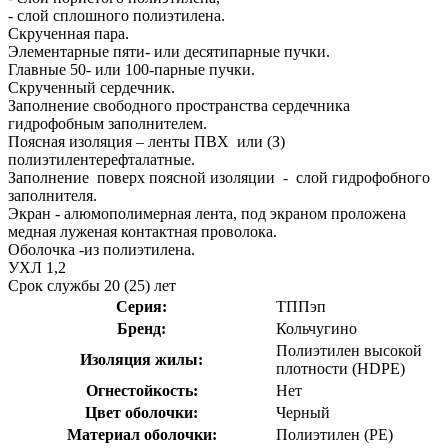
- слой сплошного полиэтилена.
Скрученная пара.
Элементарные пяти- или десятипарные пучки.
Главные 50- или 100-парные пучки.
Скрученный сердечник.
Заполнение свободного пространства сердечника
гидрофобным заполнителем.
Поясная изоляция – ленты ПВХ или (З)
полиэтилентерефталатные.
Заполнение поверх поясной изоляции - слой гидрофобного
заполнителя.
Экран - алюмополимерная лента, под экраном проложена
медная луженая контактная проволока.
Оболочка -из полиэтилена.
УХЛ 1,2
Срок службы 20 (25) лет
Серия:
ТППэп
Бренд:
Кольчугино
Полиэтилен высокой
Изоляция жилы:
плотности (HDPE)
Огнестойкость:
Нет
Цвет оболочки:
Черный
Материал оболочки:
Полиэтилен (PE)