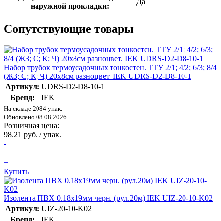
Да
наружной прокладки:
Сопутствующие товары
Набор трубок термоусадочных тонкостен. ТТУ 2/1; 4/2; 6/3; 8/4
(ЖЗ; С; К; Ч) 20х8см разноцвет. IEK UDRS-D2-D8-10-1
Артикул:
UDRS-D2-D8-10-1
Бренд:
IEK
На складе 2084 упак.
Обновлено 08.08.2026
Розничная цена:
98.21 руб. / упак.
-
+
Купить
Изолента ПВХ 0.18х19мм черн. (рул.20м) IEK UIZ-20-10-K02
Артикул:
UIZ-20-10-K02
Бренд:
IEK