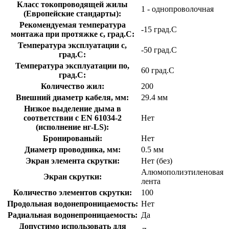
Класс токопроводящей жилы
1 - однопроволочная
(Европейские стандарты):
Рекомендуемая температура
-15 град.C
монтажа при протяжке с, град.C:
Температура эксплуатации с,
-50 град.C
град.C:
Температура эксплуатации по,
60 град.C
град.C:
Количество жил:
200
Внешний диаметр кабеля, мм:
29.4 мм
Низкое выделение дыма в
соответствии с EN 61034-2
Нет
(исполнение нг-LS):
Бронированый:
Нет
Диаметр проводника, мм:
0.5 мм
Экран элемента скрутки:
Нет (без)
Алюмополиэтиленовая
Экран скрутки:
лента
Количество элементов скрутки:
100
Продольная водонепроницаемость:
Нет
Радиальная водонепроницаемость:
Да
Допустимо использовать для