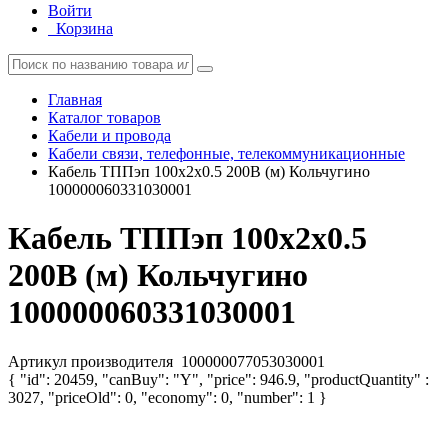
Войти
Корзина
Главная
Каталог товаров
Кабели и провода
Кабели связи, телефонные, телекоммуникационные
Кабель ТППэп 100х2х0.5 200В (м) Кольчугино
100000060331030001
Кабель ТППэп 100х2х0.5
200В (м) Кольчугино
100000060331030001
Артикул производителя
100000077053030001
{ "id": 20459, "canBuy": "Y", "price": 946.9, "productQuantity" :
3027, "priceOld": 0, "economy": 0, "number": 1 }