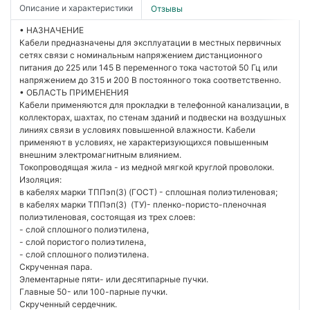
Описание и характеристики
Отзывы
• НАЗНАЧЕНИЕ
Кабели предназначены для эксплуатации в местных первичных
сетях связи с номинальным напряжением дистанционного
питания до 225 или 145 В переменного тока частотой 50 Гц или
напряжением до 315 и 200 В постоянного тока соответственно.
• ОБЛАСТЬ ПРИМЕНЕНИЯ
Кабели применяются для прокладки в телефонной канализации, в
коллекторах, шахтах, по стенам зданий и подвески на воздушных
линиях связи в условиях повышенной влажности. Кабели
применяют в условиях, не характеризующихся повышенным
внешним электромагнитным влиянием.
Токопроводящая жила - из медной мягкой круглой проволоки.
Изоляция:
в кабелях марки ТППэп(З) (ГОСТ) - сплошная полиэтиленовая;
в кабелях марки ТППэп(З) (ТУ)- пленко-пористо-пленочная
полиэтиленовая, состоящая из трех слоев:
- слой сплошного полиэтилена,
- слой пористого полиэтилена,
- слой сплошного полиэтилена.
Скрученная пара.
Элементарные пяти- или десятипарные пучки.
Главные 50- или 100-парные пучки.
Скрученный сердечник.