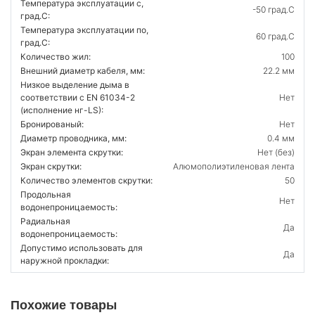
Температура эксплуатации с,
-50 град.C
град.C:
Температура эксплуатации по,
60 град.C
град.C:
Количество жил:
100
Внешний диаметр кабеля, мм:
22.2 мм
Низкое выделение дыма в
соответствии с EN 61034-2
Нет
(исполнение нг-LS):
Бронированый:
Нет
Диаметр проводника, мм:
0.4 мм
Экран элемента скрутки:
Нет (без)
Экран скрутки:
Алюмополиэтиленовая лента
Количество элементов скрутки:
50
Продольная
Нет
водонепроницаемость:
Радиальная
Да
водонепроницаемость:
Допустимо использовать для
Да
наружной прокладки:
Похожие товары