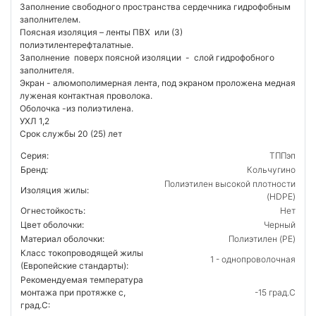
Заполнение свободного пространства сердечника гидрофобным
заполнителем.
Поясная изоляция – ленты ПВХ или (З)
полиэтилентерефталатные.
Заполнение поверх поясной изоляции - слой гидрофобного
заполнителя.
Экран - алюмополимерная лента, под экраном проложена медная
луженая контактная проволока.
Оболочка -из полиэтилена.
УХЛ 1,2
Срок службы 20 (25) лет
Серия:
ТППэп
Бренд:
Кольчугино
Полиэтилен высокой плотности
Изоляция жилы:
(HDPE)
Огнестойкость:
Нет
Цвет оболочки:
Черный
Материал оболочки:
Полиэтилен (PE)
Класс токопроводящей жилы
1 - однопроволочная
(Европейские стандарты):
Рекомендуемая температура
монтажа при протяжке с,
-15 град.C
град.C: