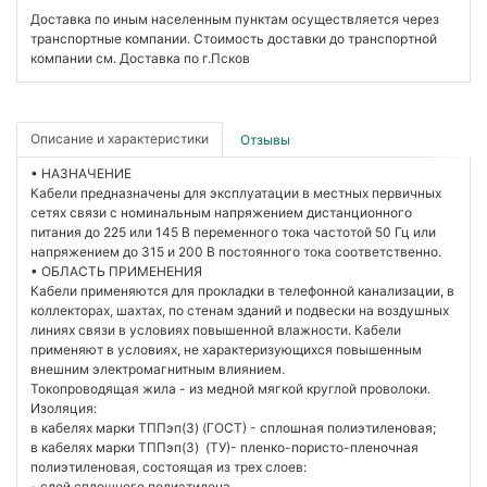
Доставка по иным населенным пунктам осуществляется через
транспортные компании. Стоимость доставки до транспортной
компании см. Доставка по г.Псков
Описание и характеристики
Отзывы
• НАЗНАЧЕНИЕ
Кабели предназначены для эксплуатации в местных первичных
сетях связи с номинальным напряжением дистанционного
питания до 225 или 145 В переменного тока частотой 50 Гц или
напряжением до 315 и 200 В постоянного тока соответственно.
• ОБЛАСТЬ ПРИМЕНЕНИЯ
Кабели применяются для прокладки в телефонной канализации, в
коллекторах, шахтах, по стенам зданий и подвески на воздушных
линиях связи в условиях повышенной влажности. Кабели
применяют в условиях, не характеризующихся повышенным
внешним электромагнитным влиянием.
Токопроводящая жила - из медной мягкой круглой проволоки.
Изоляция:
в кабелях марки ТППэп(З) (ГОСТ) - сплошная полиэтиленовая;
в кабелях марки ТППэп(З) (ТУ)- пленко-пористо-пленочная
полиэтиленовая, состоящая из трех слоев:
- слой сплошного полиэтилена,