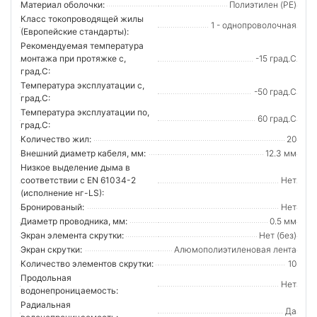
Материал оболочки:
Полиэтилен (PE)
Класс токопроводящей жилы
1 - однопроволочная
(Европейские стандарты):
Рекомендуемая температура
монтажа при протяжке с,
-15 град.C
град.C:
Температура эксплуатации с,
-50 град.C
град.C:
Температура эксплуатации по,
60 град.C
град.C:
Количество жил:
20
Внешний диаметр кабеля, мм:
12.3 мм
Низкое выделение дыма в
соответствии с EN 61034-2
Нет
(исполнение нг-LS):
Бронированый:
Нет
Диаметр проводника, мм:
0.5 мм
Экран элемента скрутки:
Нет (без)
Экран скрутки:
Алюмополиэтиленовая лента
Количество элементов скрутки:
10
Продольная
Нет
водонепроницаемость:
Радиальная
Да