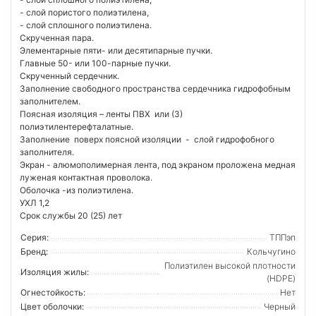
- слой пористого полиэтилена,
- слой сплошного полиэтилена.
Скрученная пара.
Элементарные пяти- или десятипарные пучки.
Главные 50- или 100-парные пучки.
Скрученный сердечник.
Заполнение свободного пространства сердечника гидрофобным
заполнителем.
Поясная изоляция – ленты ПВХ или (З)
полиэтилентерефталатные.
Заполнение поверх поясной изоляции - слой гидрофобного
заполнителя.
Экран - алюмополимерная лента, под экраном проложена медная
луженая контактная проволока.
Оболочка -из полиэтилена.
УХЛ 1,2
Срок службы 20 (25) лет
Серия:
ТППэп
Бренд:
Кольчугино
Полиэтилен высокой плотности
Изоляция жилы:
(HDPE)
Огнестойкость:
Нет
Цвет оболочки:
Черный