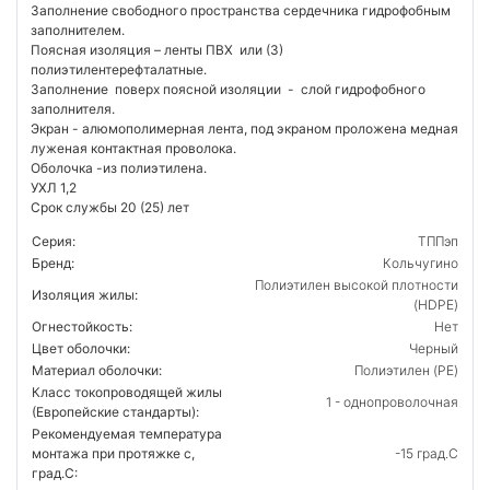
Заполнение свободного пространства сердечника гидрофобным
заполнителем.
Поясная изоляция – ленты ПВХ или (З)
полиэтилентерефталатные.
Заполнение поверх поясной изоляции - слой гидрофобного
заполнителя.
Экран - алюмополимерная лента, под экраном проложена медная
луженая контактная проволока.
Оболочка -из полиэтилена.
УХЛ 1,2
Срок службы 20 (25) лет
Серия:
ТППэп
Бренд:
Кольчугино
Полиэтилен высокой плотности
Изоляция жилы:
(HDPE)
Огнестойкость:
Нет
Цвет оболочки:
Черный
Материал оболочки:
Полиэтилен (PE)
Класс токопроводящей жилы
1 - однопроволочная
(Европейские стандарты):
Рекомендуемая температура
монтажа при протяжке с,
-15 град.C
град.C: