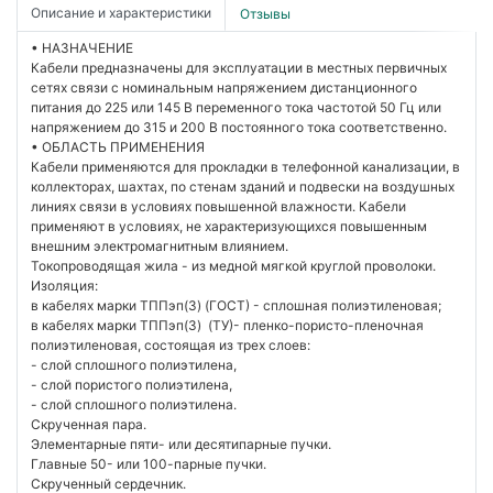
Описание и характеристики
Отзывы
• НАЗНАЧЕНИЕ
Кабели предназначены для эксплуатации в местных первичных
сетях связи с номинальным напряжением дистанционного
питания до 225 или 145 В переменного тока частотой 50 Гц или
напряжением до 315 и 200 В постоянного тока соответственно.
• ОБЛАСТЬ ПРИМЕНЕНИЯ
Кабели применяются для прокладки в телефонной канализации, в
коллекторах, шахтах, по стенам зданий и подвески на воздушных
линиях связи в условиях повышенной влажности. Кабели
применяют в условиях, не характеризующихся повышенным
внешним электромагнитным влиянием.
Токопроводящая жила - из медной мягкой круглой проволоки.
Изоляция:
в кабелях марки ТППэп(З) (ГОСТ) - сплошная полиэтиленовая;
в кабелях марки ТППэп(З) (ТУ)- пленко-пористо-пленочная
полиэтиленовая, состоящая из трех слоев:
- слой сплошного полиэтилена,
- слой пористого полиэтилена,
- слой сплошного полиэтилена.
Скрученная пара.
Элементарные пяти- или десятипарные пучки.
Главные 50- или 100-парные пучки.
Скрученный сердечник.