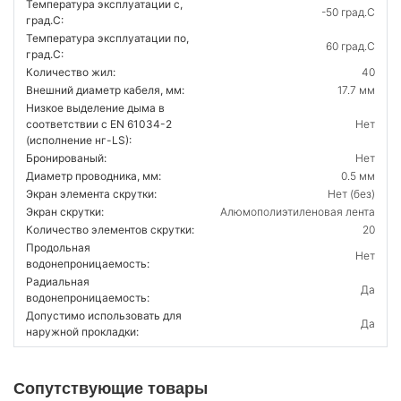
Температура эксплуатации с,
-50 град.C
град.C:
Температура эксплуатации по,
60 град.C
град.C:
Количество жил:
40
Внешний диаметр кабеля, мм:
17.7 мм
Низкое выделение дыма в
соответствии с EN 61034-2
Нет
(исполнение нг-LS):
Бронированый:
Нет
Диаметр проводника, мм:
0.5 мм
Экран элемента скрутки:
Нет (без)
Экран скрутки:
Алюмополиэтиленовая лента
Количество элементов скрутки:
20
Продольная
Нет
водонепроницаемость:
Радиальная
Да
водонепроницаемость:
Допустимо использовать для
Да
наружной прокладки:
Сопутствующие товары