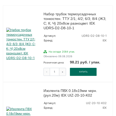
Набор трубок термоусадочных
тонкостен. ТТУ 2/1; 4/2; 6/3; 8/4 (ЖЗ;
С; К; Ч) 20х8см разноцвет. IEK
UDRS-D2-D8-10-1
Артикул:
UDRS-D2-D8-10-1
Бренд:
IEK
На складе 2084 упак.
Обновлено 09.08.2026
98.21 руб. / упак.
Розничная цена:
-
+
КУПИТЬ
Изолента ПВХ 0.18х19мм черн.
(рул.20м) IEK UIZ-20-10-K02
Артикул:
UIZ-20-10-K02
Бренд:
IEK