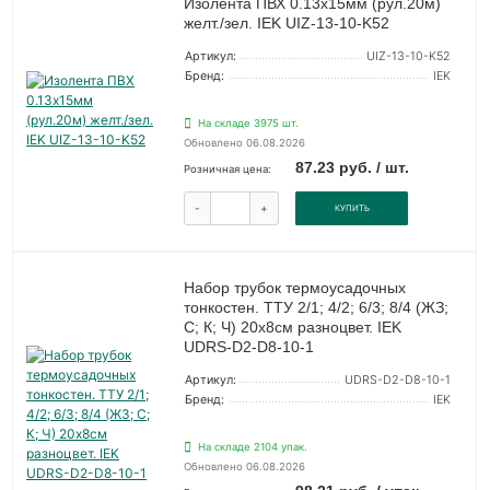
Изолента ПВХ 0.13х15мм (рул.20м)
желт./зел. IEK UIZ-13-10-K52
Артикул:
UIZ-13-10-K52
Бренд:
IEK
На складе 3975 шт.
Обновлено 06.08.2026
87.23 руб. / шт.
Розничная цена:
-
+
КУПИТЬ
Набор трубок термоусадочных
тонкостен. ТТУ 2/1; 4/2; 6/3; 8/4 (ЖЗ;
С; К; Ч) 20х8см разноцвет. IEK
UDRS-D2-D8-10-1
Артикул:
UDRS-D2-D8-10-1
Бренд:
IEK
На складе 2104 упак.
Обновлено 06.08.2026