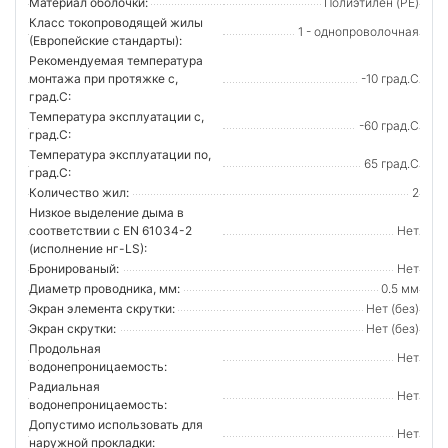
Материал оболочки:
Полиэтилен (PE)
Класс токопроводящей жилы
1 - однопроволочная
(Европейские стандарты):
Рекомендуемая температура
монтажа при протяжке с,
-10 град.C
град.C:
Температура эксплуатации с,
-60 град.C
град.C:
Температура эксплуатации по,
65 град.C
град.C:
Количество жил:
2
Низкое выделение дыма в
соответствии с EN 61034-2
Нет
(исполнение нг-LS):
Бронированый:
Нет
Диаметр проводника, мм:
0.5 мм
Экран элемента скрутки:
Нет (без)
Экран скрутки:
Нет (без)
Продольная
Нет
водонепроницаемость:
Радиальная
Нет
водонепроницаемость:
Допустимо использовать для
Нет
наружной прокладки: