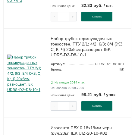
32.33 руб. / шт.
Розничная цена:
-
+
КУПИТЬ
Набор трубок термоусадочных
тонкостен. ТТУ 2/1; 4/2; 6/3; 8/4 (ЖЗ;
С; К; Ч) 20х8см разноцвет. IEK
UDRS-D2-D8-10-1
Артикул:
UDRS-D2-D8-10-1
Бренд:
IEK
На складе 2084 упак.
Обновлено 09.08.2026
98.21 руб. / упак.
Розничная цена:
-
+
КУПИТЬ
Изолента ПВХ 0.18х19мм черн.
(рул.20м) IEK UIZ-20-10-K02