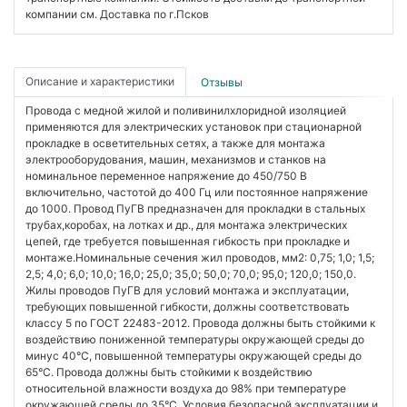
компании см. Доставка по г.Псков
Описание и характеристики
Отзывы
Провода с медной жилой и поливинилхлоридной изоляцией
применяются для электрических установок при стационарной
прокладке в осветительных сетях, а также для монтажа
электрооборудования, машин, механизмов и станков на
номинальное переменное напряжение до 450/750 В
включительно, частотой до 400 Гц или постоянное напряжение
до 1000. Провод ПуГВ предназначен для прокладки в стальных
трубах,коробах, на лотках и др., для монтажа электрических
цепей, где требуется повышенная гибкость при прокладке и
монтаже.Номинальные сечения жил проводов, мм2: 0,75; 1,0; 1,5;
2,5; 4,0; 6,0; 10,0; 16,0; 25,0; 35,0; 50,0; 70,0; 95,0; 120,0; 150,0.
Жилы проводов ПуГВ для условий монтажа и эксплуатации,
требующих повышенной гибкости, должны соответствовать
классу 5 по ГОСТ 22483-2012. Провода должны быть стойкими к
воздействию пониженной температуры окружающей среды до
минус 40°C, повышенной температуры окружающей среды до
65°C. Провода должны быть стойкими к воздействию
относительной влажности воздуха до 98% при температуре
окружающей среды до 35°C. Условия безопасной эксплуатации и