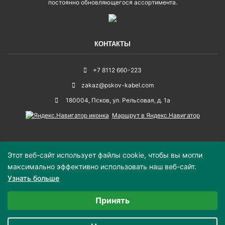
постоянно обновляющегося ассортимента.
КОНТАКТЫ
+7 8112 660-223
zakaz@pskov-kabel.com
180004
,
Псков
,
ул. Рельсовая, д. 1а
Маршрут в Яндекс.Навигатор
Этот веб-сайт использует файлы cookie, чтобы вы могли
максимально эффективно использовать наш веб-сайт.
© 2019–2026 «Псковский кабельный центр» - продажа кабельной и
Узнать больше
электротехнической продукции оптом и в розницу.
Выберите настройки cookie
Принять
Политика конфиденциальности
Минимальные
Карта сайта
Аналитические/Функциональные