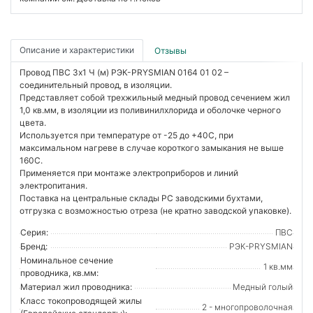
Описание и характеристики
Отзывы
Провод ПВС 3х1 Ч (м) РЭК-PRYSMIAN 0164 01 02 –
соединительный провод, в изоляции.
Представляет собой трехжильный медный провод сечением жил
1,0 кв.мм, в изоляции из поливинилхлорида и оболочке черного
цвета.
Используется при температуре от -25 до +40С, при
максимальном нагреве в случае короткого замыкания не выше
160С.
Применяется при монтаже электроприборов и линий
электропитания.
Поставка на центральные склады РС заводскими бухтами,
отгрузка с возможностью отреза (не кратно заводской упаковке).
Серия:
ПВС
Бренд:
РЭК-PRYSMIAN
Номинальное сечение
1 кв.мм
проводника, кв.мм:
Материал жил проводника:
Медный голый
Класс токопроводящей жилы
2 - многопроволочная