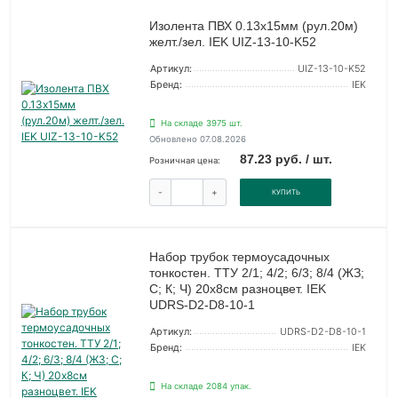
Изолента ПВХ 0.13х15мм (рул.20м)
желт./зел. IEK UIZ-13-10-K52
Артикул:
UIZ-13-10-K52
Бренд:
IEK
На складе 3975 шт.
Обновлено 07.08.2026
87.23 руб. / шт.
Розничная цена:
-
+
КУПИТЬ
Набор трубок термоусадочных
тонкостен. ТТУ 2/1; 4/2; 6/3; 8/4 (ЖЗ;
С; К; Ч) 20х8см разноцвет. IEK
UDRS-D2-D8-10-1
Артикул:
UDRS-D2-D8-10-1
Бренд:
IEK
На складе 2084 упак.