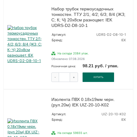
Набор трубок термоусадочных
тонкостен. ТТУ 2/1; 4/2; 6/3; 8/4 (ЖЗ;
С; К; Ч) 20х8см разноцвет. IEK
UDRS-D2-D8-10-1
Артикул:
UDRS-D2-D8-10-1
Бренд:
IEK
На складе 2084 упак.
Обновлено 07.08.2026
98.21 руб. / упак.
Розничная цена:
-
+
КУПИТЬ
Изолента ПВХ 0.18х19мм черн.
(рул.20м) IEK UIZ-20-10-K02
Артикул:
UIZ-20-10-K02
Бренд:
IEK
На складе 59655 шт.