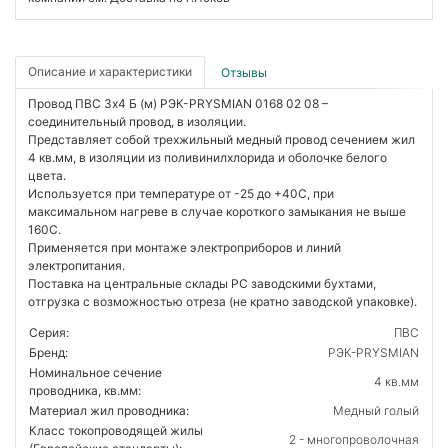
Описание и характеристики
Отзывы
Провод ПВС 3х4 Б (м) РЭК-PRYSMIAN 0168 02 08 –
соединительный провод, в изоляции.
Представляет собой трехжильный медный провод сечением жил
4 кв.мм, в изоляции из поливинилхлорида и оболочке белого
цвета.
Используется при температуре от -25 до +40С, при
максимальном нагреве в случае короткого замыкания не выше
160С.
Применяется при монтаже электроприборов и линий
электропитания.
Поставка на центральные склады РС заводскими бухтами,
отгрузка с возможностью отреза (не кратно заводской упаковке).
Серия:
ПВС
Бренд:
РЭК-PRYSMIAN
Номинальное сечение
4 кв.мм
проводника, кв.мм:
Материал жил проводника:
Медный голый
Класс токопроводящей жилы
2 - многопроволочная