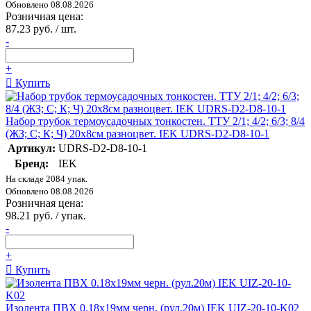
Обновлено 08.08.2026
Розничная цена:
87.23 руб. / шт.
-
+
Купить
Набор трубок термоусадочных тонкостен. ТТУ 2/1; 4/2; 6/3; 8/4
(ЖЗ; С; К; Ч) 20х8см разноцвет. IEK UDRS-D2-D8-10-1
Артикул:
UDRS-D2-D8-10-1
Бренд:
IEK
На складе 2084 упак.
Обновлено 08.08.2026
Розничная цена:
98.21 руб. / упак.
-
+
Купить
Изолента ПВХ 0.18х19мм черн. (рул.20м) IEK UIZ-20-10-K02