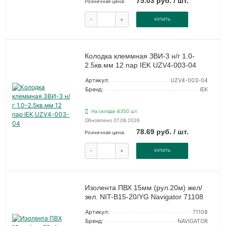
75.03 руб. / шт.
Розничная цена:
-
+
КУПИТЬ
Колодка клеммная ЗВИ-3 н/г 1.0-
2.5кв.мм 12 пар IEK UZV4-003-04
Артикул:
UZV4-003-04
Бренд:
IEK
На складе 6350 шт.
Обновлено 07.08.2026
78.69 руб. / шт.
Розничная цена:
-
+
КУПИТЬ
Изолента ПВХ 15мм (рул.20м) жел/
зел. NIT-B15-20/YG Navigator 71108
Артикул:
71108
Бренд:
NAVIGATOR