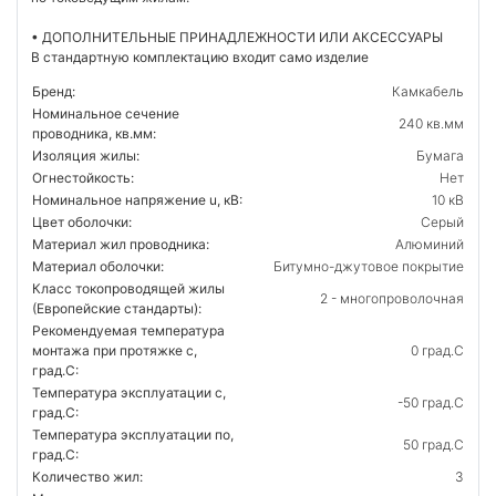
• ДОПОЛНИТЕЛЬНЫЕ ПРИНАДЛЕЖНОСТИ ИЛИ АКСЕССУАРЫ
В стандартную комплектацию входит само изделие
Бренд:
Камкабель
Номинальное сечение
240 кв.мм
проводника, кв.мм:
Изоляция жилы:
Бумага
Огнестойкость:
Нет
Номинальное напряжение u, кВ:
10 кВ
Цвет оболочки:
Серый
Материал жил проводника:
Алюминий
Материал оболочки:
Битумно-джутовое покрытие
Класс токопроводящей жилы
2 - многопроволочная
(Европейские стандарты):
Рекомендуемая температура
монтажа при протяжке с,
0 град.C
град.C:
Температура эксплуатации с,
-50 град.C
град.C:
Температура эксплуатации по,
50 град.C
град.C:
Количество жил:
3