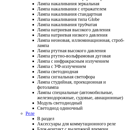
Лампа накаливания зеркальная
Лампа накаливания с отражателем
Лампа накаливания стандартная
Лампа накаливания типа Globe
Лампа накаливания трубчатая
Лампа натриевая высокого давления
Лампа натриевая низкого давления
Лампа неоновая, иллюминационная, строб-
лампа
Лампа ртутная высокого давления
Лампа ртутно-вольфрамовая дуговая
Лампа с инфракрасным излучением
Лампа с УФ-излучением
Лампа светодиодная
Лампа сигнальная светофора
Лампа студийная, проекционная и
фотолампа
Лампы специальные (автомобильные,
железнодорожные, судовые, авиационные)
Модуль светодиодный
Светодиод одиночный
Реле
В раздел
Аксессуары для коммутационного реле
Блок-контакт с выдержкой времени