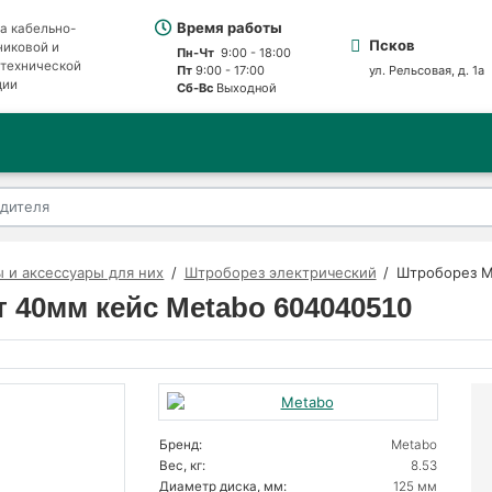
Время работы
а кабельно-
Псков
никовой и
Пн-Чт
9:00 - 18:00
отехнической
Пт
9:00 - 17:00
ул. Рельсовая, д. 1а
ции
Сб-Вс
Выходной
 и аксессуары для них
Штроборез электрический
Штроборез M
 40мм кейс Metabo 604040510
Бренд:
Metabo
Вес, кг:
8.53
Диаметр диска, мм:
125 мм