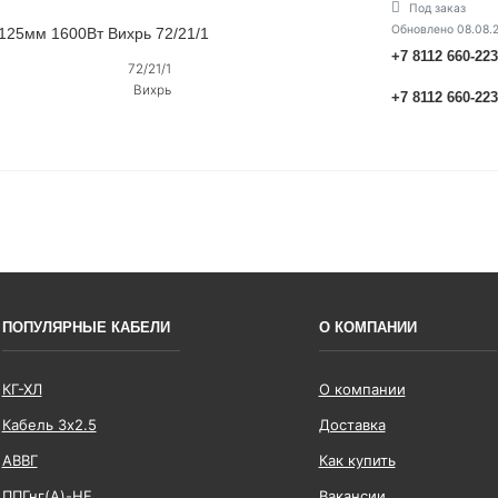
Под заказ
Обновлено 08.08.
125мм 1600Вт Вихрь 72/21/1
+7 8112 660-22
72/21/1
Вихрь
+7 8112 660-22
ПОПУЛЯРНЫЕ КАБЕЛИ
О КОМПАНИИ
КГ-ХЛ
О компании
Кабель 3x2.5
Доставка
АВВГ
Как купить
ППГнг(А)-HF
Вакансии