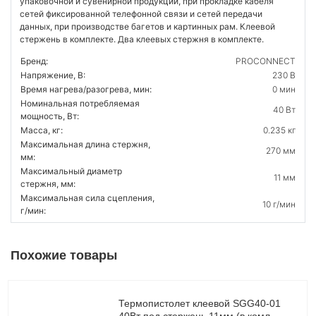
упаковочной и сувенирной продукции, при прокладке кабеля
сетей фиксированной телефонной связи и сетей передачи
данных, при производстве багетов и картинных рам. Клеевой
стержень в комплекте. Два клеевых стержня в комплекте.
Бренд:
PROCONNECT
Напряжение, В:
230 В
Время нагрева/разогрева, мин:
0 мин
Номинальная потребляемая
40 Вт
мощность, Вт:
Масса, кг:
0.235 кг
Максимальная длина стержня,
270 мм
мм:
Максимальный диаметр
11 мм
стержня, мм:
Максимальная сила сцепления,
10 г/мин
г/мин:
Похожие товары
Термопистолет клеевой SGG40-01