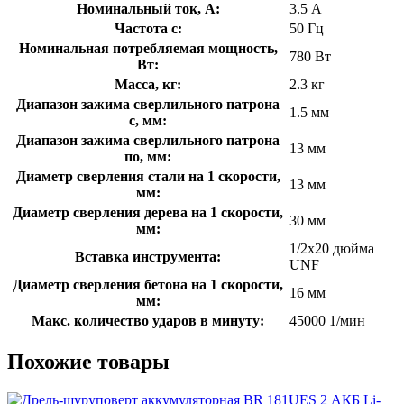
Номинальный ток, А:
3.5 А
Частота с:
50 Гц
Номинальная потребляемая мощность,
780 Вт
Вт:
Масса, кг:
2.3 кг
Диапазон зажима сверлильного патрона
1.5 мм
с, мм:
Диапазон зажима сверлильного патрона
13 мм
по, мм:
Диаметр сверления стали на 1 скорости,
13 мм
мм:
Диаметр сверления дерева на 1 скорости,
30 мм
мм:
1/2х20 дюйма
Вставка инструмента:
UNF
Диаметр сверления бетона на 1 скорости,
16 мм
мм:
Макс. количество ударов в минуту:
45000 1/мин
Похожие товары