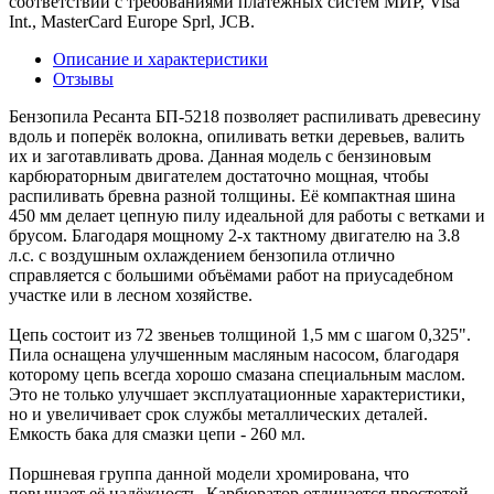
соответствии с требованиями платёжных систем МИР, Visa
Int., MasterCard Europe Sprl, JCB.
Описание и характеристики
Отзывы
Бензопила Ресанта БП-5218 позволяет распиливать древесину
вдоль и поперёк волокна, опиливать ветки деревьев, валить
их и заготавливать дрова. Данная модель с бензиновым
карбюраторным двигателем достаточно мощная, чтобы
распиливать бревна разной толщины. Её компактная шина
450 мм делает цепную пилу идеальной для работы с ветками и
брусом. Благодаря мощному 2-х тактному двигателю на 3.8
л.с. с воздушным охлаждением бензопила отлично
справляется с большими объёмами работ на приусадебном
участке или в лесном хозяйстве.
Цепь состоит из 72 звеньев толщиной 1,5 мм с шагом 0,325".
Пила оснащена улучшенным масляным насосом, благодаря
которому цепь всегда хорошо смазана специальным маслом.
Это не только улучшает эксплуатационные характеристики,
но и увеличивает срок службы металлических деталей.
Емкость бака для смазки цепи - 260 мл.
Поршневая группа данной модели хромирована, что
повышает её надёжность. Карбюратор отличается простотой