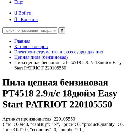
Еще
Войти
Корзина
Главная
Каталог товаров
Электроинструменты и аксессуары для них
Цепная пила (бензиновая)
Пила цепная бензиновая PT4518 2.9л/с 18дюйм Easy
Start PATRIOT 220105550
Пила цепная бензиновая
PT4518 2.9л/с 18дюйм Easy
Start PATRIOT 220105550
Артикул производителя
220105550
{ "id": 60943, "canBuy": "N", "price": 0, "productQuantity" : 0,
"priceOld": 0, "economy": 0, "number": 1 }