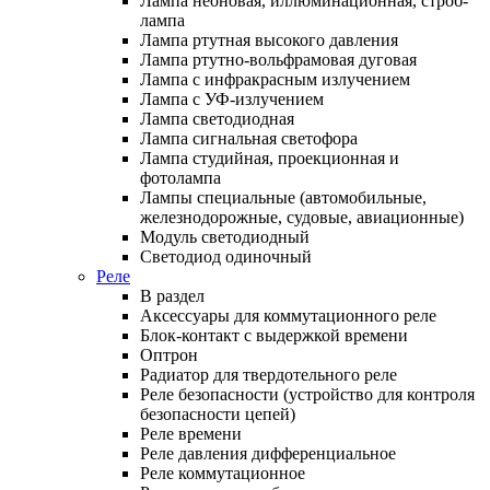
Лампа неоновая, иллюминационная, строб-
лампа
Лампа ртутная высокого давления
Лампа ртутно-вольфрамовая дуговая
Лампа с инфракрасным излучением
Лампа с УФ-излучением
Лампа светодиодная
Лампа сигнальная светофора
Лампа студийная, проекционная и
фотолампа
Лампы специальные (автомобильные,
железнодорожные, судовые, авиационные)
Модуль светодиодный
Светодиод одиночный
Реле
В раздел
Аксессуары для коммутационного реле
Блок-контакт с выдержкой времени
Оптрон
Радиатор для твердотельного реле
Реле безопасности (устройство для контроля
безопасности цепей)
Реле времени
Реле давления дифференциальное
Реле коммутационное