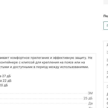
По
ивает комфортное прилегание и эффективную защиту. Не
контейнере с клипсой для крепления на поясе или на
истыми и доступными в период между использованиями.
а 27 дБ
а 22 дБ
20 дБ
3М
25 дБ
Да