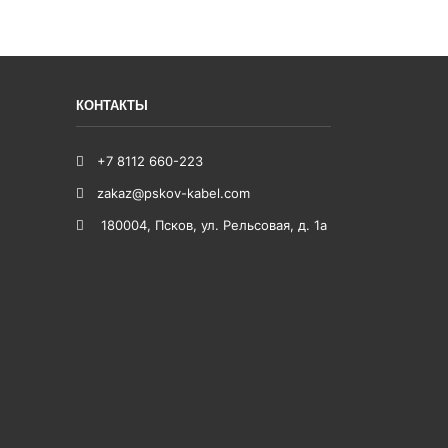
КОНТАКТЫ
+7 8112 660-223
zakaz@pskov-kabel.com
180004
,
Псков
,
ул. Рельсовая, д. 1а