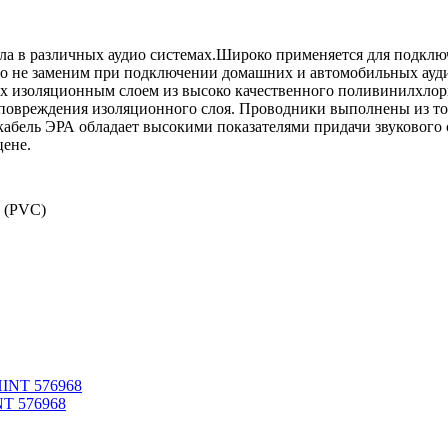
ала в различных аудио системах.Широко применяется для подклю
сто не заменим при подключении домашних и автомобильных ауди
х изоляционным слоем из высоко качественного поливинилхлор
ез повреждения изоляционного слоя. Проводники выполнены из
абель ЭРА обладает высокими показателями придачи звукового 
цене.
 (PVC)
NT 576968