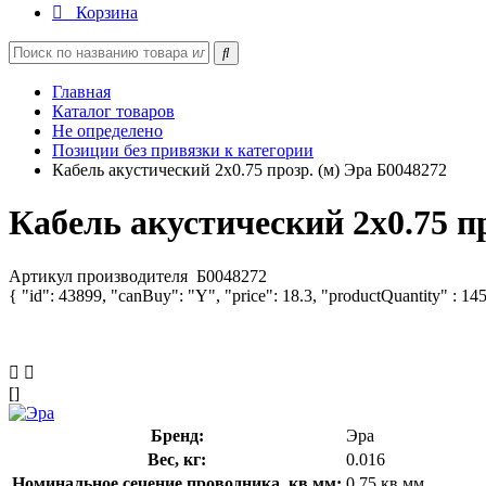
Корзина
Главная
Каталог товаров
Не определено
Позиции без привязки к категории
Кабель акустический 2х0.75 прозр. (м) Эра Б0048272
Кабель акустический 2х0.75 п
Артикул производителя
Б0048272
{ "id": 43899, "canBuy": "Y", "price": 18.3, "productQuantity" : 14
[]
Бренд:
Эра
Вес, кг:
0.016
Номинальное сечение проводника, кв.мм:
0.75 кв.мм