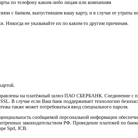
карты по телефону каким-либо лицам или компаниям
связи с банком, выпустившим вашу карту, и в случае ее утраты 
и. Никогда не указывайте их по каким-то другим причинам.
картой.
направлены на платёжный шлюз ПАО СБЕРБАНК. Соединение с п
L. В случае если Ваш банк поддерживает технологию безопасно
латежа также может потребоваться ввод специального пароля.
иденциальность сообщаемой персональной информации обеспеч
мотренных законодательством РФ. Проведение платежей по банко
pe Sprl, JCB.