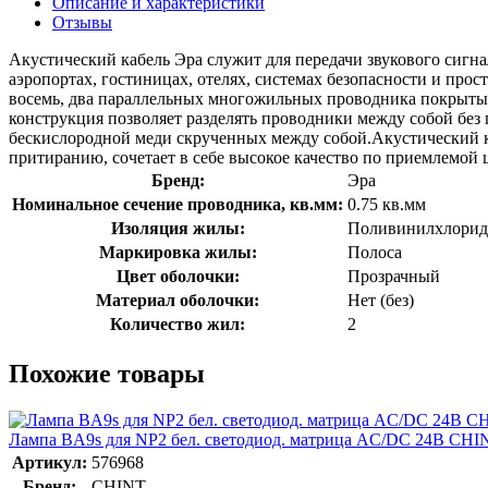
Описание и характеристики
Отзывы
Акустический кабель Эра служит для передачи звукового сигн
аэропортах, гостиницах, отелях, системах безопасности и про
восемь, два параллельных многожильных проводника покрыты
конструкция позволяет разделять проводники между собой б
бескислородной меди скрученных между собой.Акустический к
притиранию, сочетает в себе высокое качество по приемлемой 
Бренд:
Эра
Номинальное сечение проводника, кв.мм:
0.75 кв.мм
Изоляция жилы:
Поливинилхлорид
Маркировка жилы:
Полоса
Цвет оболочки:
Прозрачный
Материал оболочки:
Нет (без)
Количество жил:
2
Похожие товары
Лампа BA9s для NP2 бел. светодиод. матрица AC/DC 24В CHI
Артикул:
576968
Бренд:
CHINT