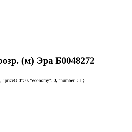
розр. (м) Эра Б0048272
5, "priceOld": 0, "economy": 0, "number": 1 }