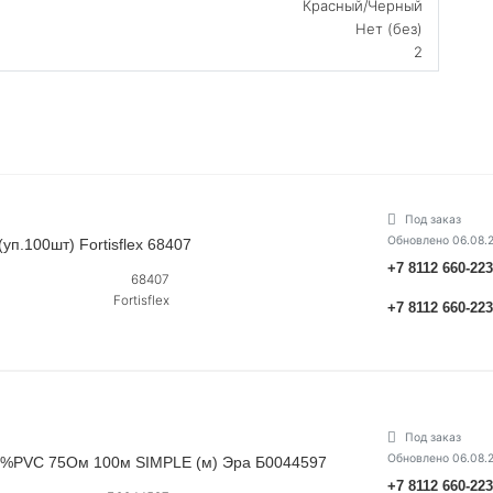
Красный/Черный
Нет (без)
2
Под заказ
Обновлено 06.08.
п.100шт) Fortisflex 68407
+7 8112 660-22
68407
Fortisflex
+7 8112 660-22
Под заказ
Обновлено 06.08.
64%PVC 75Ом 100м SIMPLE (м) Эра Б0044597
+7 8112 660-22