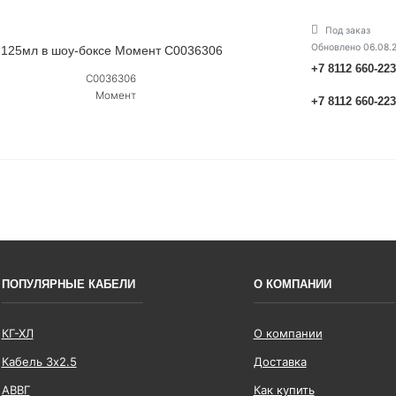
Под заказ
Обновлено 06.08.
 125мл в шоу-боксе Момент C0036306
+7 8112 660-22
C0036306
Момент
+7 8112 660-22
ПОПУЛЯРНЫЕ КАБЕЛИ
О КОМПАНИИ
КГ-ХЛ
О компании
Кабель 3x2.5
Доставка
АВВГ
Как купить