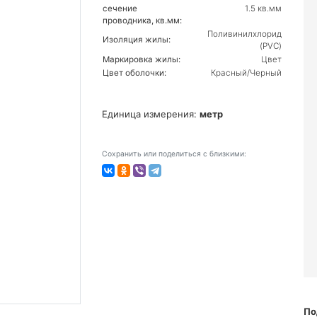
сечение
1.5 кв.мм
проводника, кв.мм:
Поливинилхлорид
Изоляция жилы:
(PVC)
Маркировка жилы:
Цвет
Цвет оболочки:
Красный/Черный
Единица измерения:
метр
Сохранить или поделиться с близкими:
По