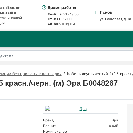
Время работы
а кабельно-
Псков
никовой и
Пн-Чт
9:00 - 18:00
отехнической
Пт
9:00 - 17:00
ул. Рельсовая, д. 1а
ции
Сб-Вс
Выходной
зиции без привязки к категории
Кабель акустический 2х1.5 красн.
 красн./черн. (м) Эра Б0048267
Бренд:
Эра
Вес, кг:
0.035
Номинальное