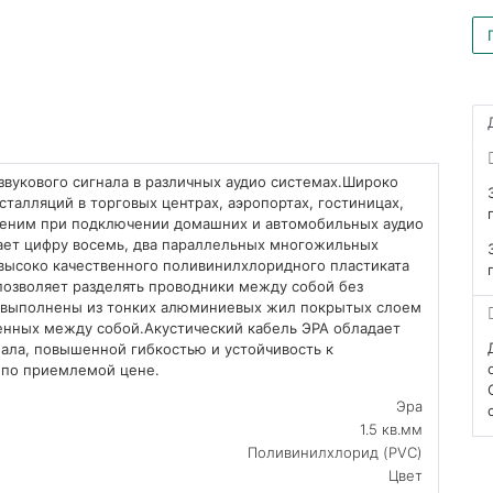
звукового сигнала в различных аудио системах.Широко
талляций в торговых центрах, аэропортах, гостиницах,
аменим при подключении домашних и автомобильных аудио
нает цифру восемь, два параллельных многожильных
высоко качественного поливинилхлоридного пластиката
позволяет разделять проводники между собой без
 выполнены из тонких алюминиевых жил покрытых слоем
нных между собой.Акустический кабель ЭРА обладает
нала, повышенной гибкостью и устойчивость к
о по приемлемой цене.
Эра
1.5 кв.мм
Поливинилхлорид (PVC)
Цвет