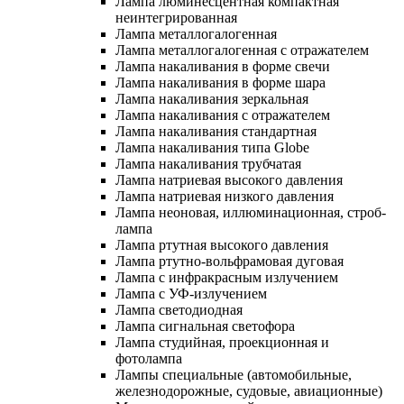
Лампа люминесцентная компактная
неинтегрированная
Лампа металлогалогенная
Лампа металлогалогенная с отражателем
Лампа накаливания в форме свечи
Лампа накаливания в форме шара
Лампа накаливания зеркальная
Лампа накаливания с отражателем
Лампа накаливания стандартная
Лампа накаливания типа Globe
Лампа накаливания трубчатая
Лампа натриевая высокого давления
Лампа натриевая низкого давления
Лампа неоновая, иллюминационная, строб-
лампа
Лампа ртутная высокого давления
Лампа ртутно-вольфрамовая дуговая
Лампа с инфракрасным излучением
Лампа с УФ-излучением
Лампа светодиодная
Лампа сигнальная светофора
Лампа студийная, проекционная и
фотолампа
Лампы специальные (автомобильные,
железнодорожные, судовые, авиационные)