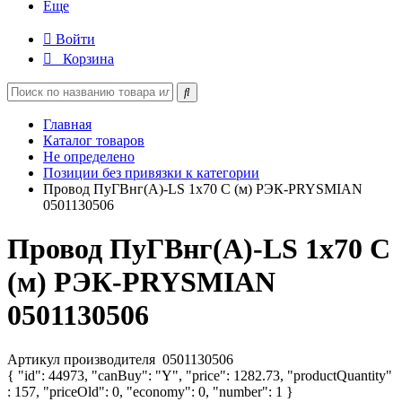
Еще
Войти
Корзина
Главная
Каталог товаров
Не определено
Позиции без привязки к категории
Провод ПуГВнг(А)-LS 1х70 С (м) РЭК-PRYSMIAN
0501130506
Провод ПуГВнг(А)-LS 1х70 С
(м) РЭК-PRYSMIAN
0501130506
Артикул производителя
0501130506
{ "id": 44973, "canBuy": "Y", "price": 1282.73, "productQuantity"
: 157, "priceOld": 0, "economy": 0, "number": 1 }