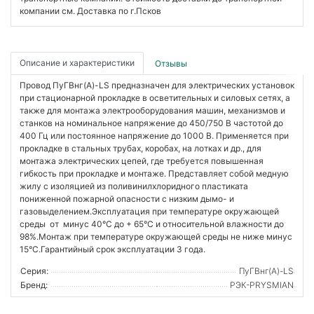
компании см. Доставка по г.Псков
Описание и характеристики
Отзывы
Провод ПуГВнг(А)-LS предназначен для электрических установок
при стационарной прокладке в осветительных и силовых сетях, а
также для монтажа электрооборудования машин, механизмов и
станков на номинальное напряжение до 450/750 В частотой до
400 Гц или постоянное напряжение до 1000 В. Применяется при
прокладке в стальных трубах, коробах, на лотках и др., для
монтажа электрических цепей, где требуется повышенная
гибкость при прокладке и монтаже. Представляет собой медную
жилу с изоляцией из поливинилхлоридного пластиката
пониженной пожарной опасности с низким дымо- и
газовыделением.Эксплуатация при температуре окружающей
среды от минус 40°C до + 65°C и относительной влажности до
98%.Монтаж при температуре окружающей среды не ниже минус
15°C.Гарантийный срок эксплуатации 3 года.
Серия:
ПуГВнг(А)-LS
Бренд:
РЭК-PRYSMIAN