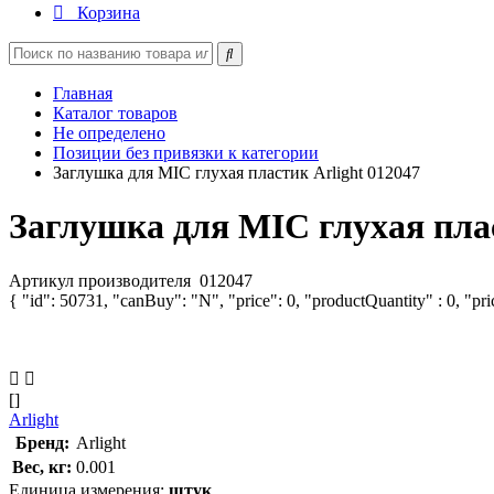
Корзина
Главная
Каталог товаров
Не определено
Позиции без привязки к категории
Заглушка для MIC глухая пластик Arlight 012047
Заглушка для MIC глухая плас
Артикул производителя
012047
{ "id": 50731, "canBuy": "N", "price": 0, "productQuantity" : 0, "pr
[]
Arlight
Бренд:
Arlight
Вес, кг:
0.001
Единица измерения:
штук