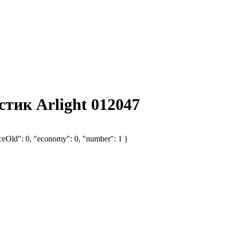
тик Arlight 012047
iceOld": 0, "economy": 0, "number": 1 }