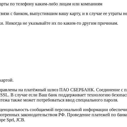
карты по телефону каким-либо лицам или компаниям
связи с банком, выпустившим вашу карту, и в случае ее утраты 
и. Никогда не указывайте их по каким-то другим причинам.
картой.
направлены на платёжный шлюз ПАО СБЕРБАНК. Соединение с п
L. В случае если Ваш банк поддерживает технологию безопасно
латежа также может потребоваться ввод специального пароля.
иденциальность сообщаемой персональной информации обеспеч
мотренных законодательством РФ. Проведение платежей по банко
pe Sprl, JCB.