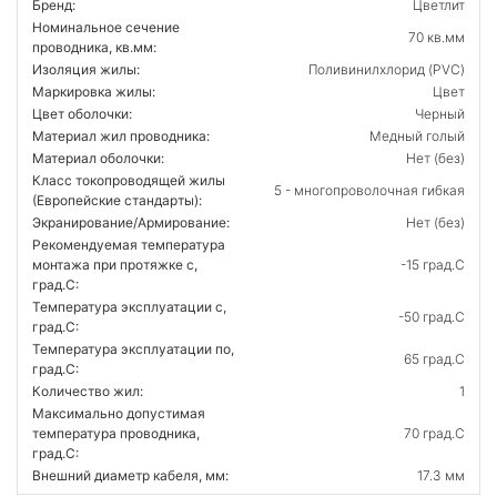
Бренд:
Цветлит
Номинальное сечение
70 кв.мм
проводника, кв.мм:
Изоляция жилы:
Поливинилхлорид (PVC)
Маркировка жилы:
Цвет
Цвет оболочки:
Черный
Материал жил проводника:
Медный голый
Материал оболочки:
Нет (без)
Класс токопроводящей жилы
5 - многопроволочная гибкая
(Европейские стандарты):
Экранирование/Армирование:
Нет (без)
Рекомендуемая температура
монтажа при протяжке с,
-15 град.C
град.C:
Температура эксплуатации с,
-50 град.C
град.C:
Температура эксплуатации по,
65 град.C
град.C:
Количество жил:
1
Максимально допустимая
температура проводника,
70 град.C
град.C:
Внешний диаметр кабеля, мм:
17.3 мм