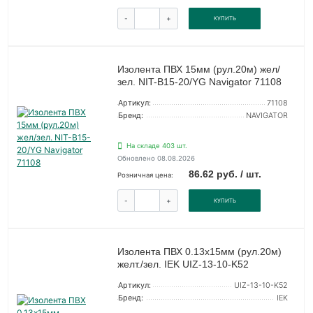
-
+
КУПИТЬ
Изолента ПВХ 15мм (рул.20м) жел/
зел. NIT-B15-20/YG Navigator 71108
Артикул:
71108
Бренд:
NAVIGATOR
На складе 403 шт.
Обновлено 08.08.2026
86.62 руб. / шт.
Розничная цена:
-
+
КУПИТЬ
Изолента ПВХ 0.13х15мм (рул.20м)
желт./зел. IEK UIZ-13-10-K52
Артикул:
UIZ-13-10-K52
Бренд:
IEK