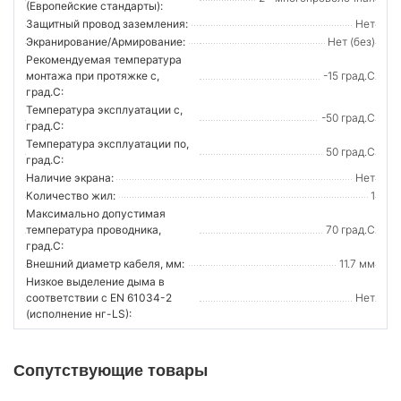
(Европейские стандарты):
Защитный провод заземления:
Нет
Экранирование/Армирование:
Нет (без)
Рекомендуемая температура
монтажа при протяжке с,
-15 град.C
град.C:
Температура эксплуатации с,
-50 град.C
град.C:
Температура эксплуатации по,
50 град.C
град.C:
Наличие экрана:
Нет
Количество жил:
1
Максимально допустимая
температура проводника,
70 град.C
град.C:
Внешний диаметр кабеля, мм:
11.7 мм
Низкое выделение дыма в
соответствии с EN 61034-2
Нет
(исполнение нг-LS):
Сопутствующие товары