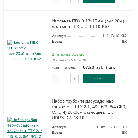
Изолента ПВХ 0.13х15мм (рул.20м)
желт./зел. IEK UIZ-13-10-K52
Артикул:
UIZ-13-10-K52
Бренд:
IEK
На складе 3975 шт.
Обновлено 05.08.2026
87.23 руб. / шт.
Розничная цена:
-
+
КУПИТЬ
Набор трубок термоусадочных
тонкостен. ТТУ 2/1; 4/2; 6/3; 8/4 (ЖЗ;
С; К; Ч) 20х8см разноцвет. IEK
UDRS-D2-D8-10-1
Артикул:
UDRS-D2-D8-10-1
Бренд:
IEK