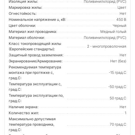
Изоляция жилы:
Поливинилхлорид (PVC)
Маркировка жилы:
Цвет
Огнестойкость:
Нет
Номинальное напряжение u, кВ:
450 В
Цвет оболочки:
Черный
Материал жил проводника:
Медный голый
Материал оболочки:
Поливинилхлорид (PVC)
Класс токопроводящей жилы
2 - многопроволочная
(Европейские стандарты):
Защитный провод заземления:
Нет
Экранирование/Армирование:
Нет (без)
Рекомендуемая температура
монтажа при протяжке с,
-15 град.C
град.C:
Температура эксплуатации с,
-50 град.C
град.C:
Температура эксплуатации по,
50 град.C
град.C:
Наличие экрана:
Нет
Количество жил:
1
Максимально допустимая
температура проводника,
70 град.C
град.C: