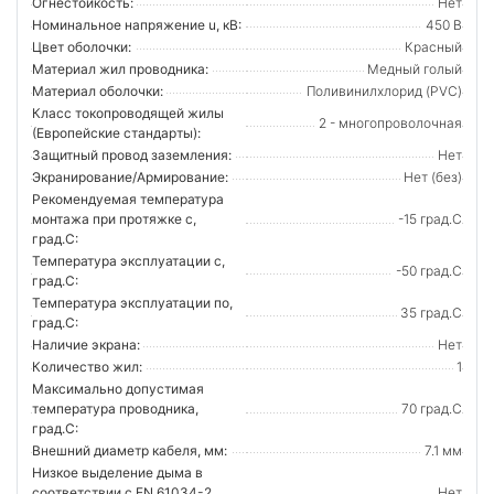
Огнестойкость:
Нет
Номинальное напряжение u, кВ:
450 В
Цвет оболочки:
Красный
Материал жил проводника:
Медный голый
Материал оболочки:
Поливинилхлорид (PVC)
Класс токопроводящей жилы
2 - многопроволочная
(Европейские стандарты):
Защитный провод заземления:
Нет
Экранирование/Армирование:
Нет (без)
Рекомендуемая температура
монтажа при протяжке с,
-15 град.C
град.C:
Температура эксплуатации с,
-50 град.C
град.C:
Температура эксплуатации по,
35 град.C
град.C:
Наличие экрана:
Нет
Количество жил:
1
Максимально допустимая
температура проводника,
70 град.C
град.C:
Внешний диаметр кабеля, мм:
7.1 мм
Низкое выделение дыма в
соответствии с EN 61034-2
Нет