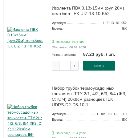
Изолента ПВХ 0.13х15мм (рул.20м)
желт./зел. IEK UIZ-13-10-K52
Артикул:
UIZ-13-10-K52
Бренд:
IEK
На складе 3975 шт.
Обновлено 06.08.2026
87.23 руб. / шт.
Розничная цена:
-
+
КУПИТЬ
Набор трубок термоусадочных
тонкостен. ТТУ 2/1; 4/2; 6/3; 8/4 (ЖЗ;
С; К; Ч) 20х8см разноцвет. IEK
UDRS-D2-D8-10-1
Артикул:
UDRS-D2-D8-10-1
Бренд:
IEK
На складе 2104 упак.