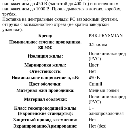
напряжением до 450 В (частотой до 400 Гц) и постоянным
напряжением до 1000 В. Прокладывается в лотках, коробах,
трубах.
Поставка на центральные склады РС заводскими бухтами,
отгрузка с возможностью отреза (не кратно заводской
упаковке).
Бренд:
РЭК-PRYSMIAN
Номинальное сечение проводника,
0.5 кв.мм
кв.мм:
Поливинилхлорид
Изоляция жилы:
(PVC)
Маркировка жилы:
Цвет
Огнестойкость:
Нет
Номинальное напряжение u, кВ:
450 В
Цвет оболочки:
Синий
Материал жил проводника:
Медный голый
Поливинилхлорид
Материал оболочки:
(PVC)
Класс токопроводящей жилы
1 -
(Европейские стандарты):
однопроволочная
Защитный провод заземления:
Нет
Экранирование/Армирование:
Нет (без)