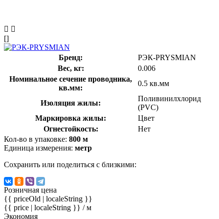
[]
Бренд:
РЭК-PRYSMIAN
Вес, кг:
0.006
Номинальное сечение проводника,
0.5 кв.мм
кв.мм:
Поливинилхлорид
Изоляция жилы:
(PVC)
Маркировка жилы:
Цвет
Огнестойкость:
Нет
Кол-во в упаковке:
800 м
Единица измерения:
метр
Сохранить или поделиться с близкими:
Розничная цена
{{ priceOld | localeString }}
{{ price | localeString }}
/ м
Экономия