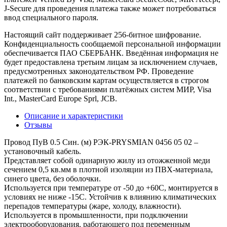
J-Secure для проведения платежа также может потребоваться
ввод специального пароля.
Настоящий сайт поддерживает 256-битное шифрование.
Конфиденциальность сообщаемой персональной информации
обеспечивается ПАО СБЕРБАНК. Введённая информация не
будет предоставлена третьим лицам за исключением случаев,
предусмотренных законодательством РФ. Проведение
платежей по банковским картам осуществляется в строгом
соответствии с требованиями платёжных систем МИР, Visa
Int., MasterCard Europe Sprl, JCB.
Описание и характеристики
Отзывы
Провод ПуВ 0.5 Син. (м) РЭК-PRYSMIAN 0456 05 02 –
установочный кабель.
Представляет собой одинарную жилу из отожженной меди
сечением 0,5 кв.мм в плотной изоляции из ПВХ-материала,
синего цвета, без оболочки.
Используется при температуре от -50 до +60С, монтируется в
условиях не ниже -15С. Устойчив к влиянию климатических
перепадов температуры (жаре, холоду, влажности).
Используется в промышленности, при подключении
электрооборудования, работающего под переменным