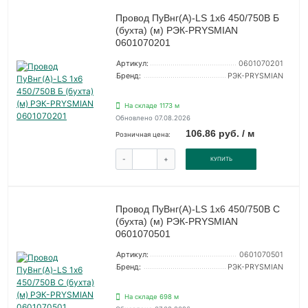
Провод ПуВнг(А)-LS 1х6 450/750В Б
(бухта) (м) РЭК-PRYSMIAN
0601070201
Артикул:
0601070201
Бренд:
РЭК-PRYSMIAN
На складе 1173 м
Обновлено 07.08.2026
106.86 руб. / м
Розничная цена:
-
+
КУПИТЬ
Провод ПуВнг(А)-LS 1х6 450/750В С
(бухта) (м) РЭК-PRYSMIAN
0601070501
Артикул:
0601070501
Бренд:
РЭК-PRYSMIAN
На складе 698 м