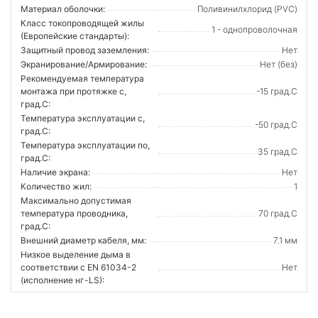
Материал оболочки:
Поливинилхлорид (PVC)
Класс токопроводящей жилы
1 - однопроволочная
(Европейские стандарты):
Защитный провод заземления:
Нет
Экранирование/Армирование:
Нет (без)
Рекомендуемая температура
монтажа при протяжке с,
-15 град.C
град.C:
Температура эксплуатации с,
-50 град.C
град.C:
Температура эксплуатации по,
35 град.C
град.C:
Наличие экрана:
Нет
Количество жил:
1
Максимально допустимая
температура проводника,
70 град.C
град.C:
Внешний диаметр кабеля, мм:
7.1 мм
Низкое выделение дыма в
соответствии с EN 61034-2
Нет
(исполнение нг-LS):