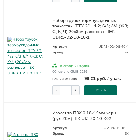
Набор трубок термоусадочных
тонкостен. ТТУ 2/1; 4/2; 6/3; 8/4 (ЖЗ;
С; К; Ч) 20х8см разноцвет. IEK
UDRS-D2-D8-10-1
Артикул:
UDRS-D2-D8-10-1
Бренд:
IEK
На складе 2104 упак.
Обновлено 05.08.2026
98.21 руб. / упак.
Розничная цена:
-
+
КУПИТЬ
Изолента ПВХ 0.18х19мм черн.
(рул.20м) IEK UIZ-20-10-K02
Артикул:
UIZ-20-10-K02
Бренд:
IEK