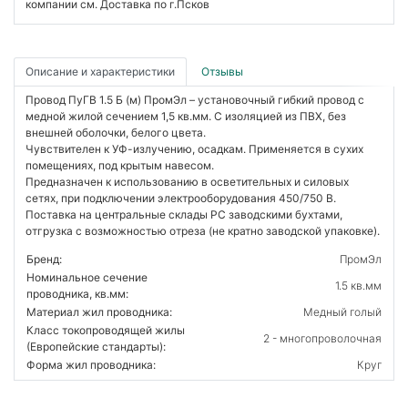
компании см. Доставка по г.Псков
Описание и характеристики
Отзывы
Провод ПуГВ 1.5 Б (м) ПромЭл – установочный гибкий провод с
медной жилой сечением 1,5 кв.мм. С изоляцией из ПВХ, без
внешней оболочки, белого цвета.
Чувствителен к УФ-излучению, осадкам. Применяется в сухих
помещениях, под крытым навесом.
Предназначен к использованию в осветительных и силовых
сетях, при подключении электрооборудования 450/750 В.
Поставка на центральные склады РС заводскими бухтами,
отгрузка с возможностью отреза (не кратно заводской упаковке).
Бренд:
ПромЭл
Номинальное сечение
1.5 кв.мм
проводника, кв.мм:
Материал жил проводника:
Медный голый
Класс токопроводящей жилы
2 - многопроволочная
(Европейские стандарты):
Форма жил проводника:
Круг