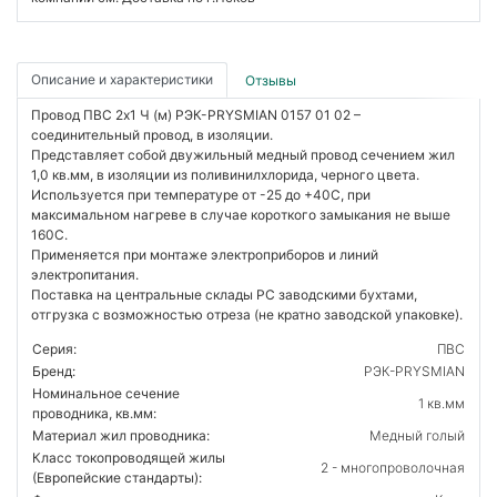
Описание и характеристики
Отзывы
Провод ПВС 2х1 Ч (м) РЭК-PRYSMIAN 0157 01 02 –
соединительный провод, в изоляции.
Представляет собой двужильный медный провод сечением жил
1,0 кв.мм, в изоляции из поливинилхлорида, черного цвета.
Используется при температуре от -25 до +40С, при
максимальном нагреве в случае короткого замыкания не выше
160С.
Применяется при монтаже электроприборов и линий
электропитания.
Поставка на центральные склады РС заводскими бухтами,
отгрузка с возможностью отреза (не кратно заводской упаковке).
Серия:
ПВС
Бренд:
РЭК-PRYSMIAN
Номинальное сечение
1 кв.мм
проводника, кв.мм:
Материал жил проводника:
Медный голый
Класс токопроводящей жилы
2 - многопроволочная
(Европейские стандарты):