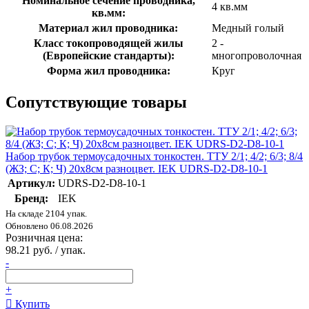
Номинальное сечение проводника,
4 кв.мм
кв.мм:
Материал жил проводника:
Медный голый
Класс токопроводящей жилы
2 -
(Европейские стандарты):
многопроволочная
Форма жил проводника:
Круг
Сопутствующие товары
Набор трубок термоусадочных тонкостен. ТТУ 2/1; 4/2; 6/3; 8/4
(ЖЗ; С; К; Ч) 20х8см разноцвет. IEK UDRS-D2-D8-10-1
Артикул:
UDRS-D2-D8-10-1
Бренд:
IEK
На складе 2104 упак.
Обновлено 06.08.2026
Розничная цена:
98.21 руб. / упак.
-
+
Купить