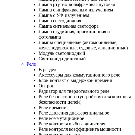
Лампа ртутно-вольфрамовая дуговая
Лампа с инфракрасным излучением
Лампа с УФ-излучением
Лампа светодиодная
Лампа сигнальная светофора
Лампа студийная, проекционная и
фотолампа
Лампы специальные (автомобильные,
железнодорожные, судовые, авиационные)
Модуль светодиодный
Светодиод одиночный
Реле
В раздел
Аксессуары для коммутационного реле
Блок-контакт с выдержкой времени
Оптрон
Радиатор для твердотельного реле
Реле безопасности (устройство для контроля
безопасности цепей)
Реле времени
Реле давления дифференциальное
Реле коммутационное
Реле контроля выбега двигателя
Реле контроля коэффициента мощности
Реле контроля расхода