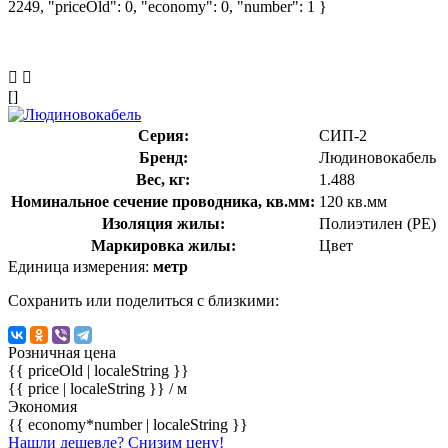
2249, "priceOld": 0, "economy": 0, "number": 1 }
[]
Серия:
СИП-2
Бренд:
Людиновокабель
Вес, кг:
1.488
Номинальное сечение проводника, кв.мм:
120 кв.мм
Изоляция жилы:
Полиэтилен (PE)
Маркировка жилы:
Цвет
Единица измерения:
метр
Сохранить или поделиться с близкими:
Розничная цена
{{ priceOld | localeString }}
{{ price | localeString }}
/ м
Экономия
{{ economy*number | localeString }}
Нашли дешевле? Снизим цену!