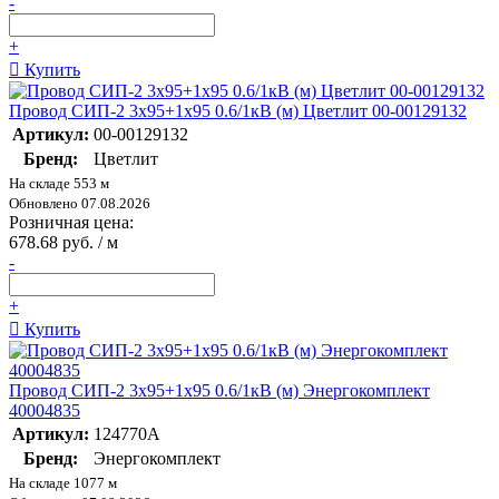
-
+
Купить
Провод СИП-2 3х95+1х95 0.6/1кВ (м) Цветлит 00-00129132
Артикул:
00-00129132
Бренд:
Цветлит
На складе 553 м
Обновлено 07.08.2026
Розничная цена:
678.68 руб. / м
-
+
Купить
Провод СИП-2 3х95+1х95 0.6/1кВ (м) Энергокомплект
40004835
Артикул:
124770А
Бренд:
Энергокомплект
На складе 1077 м