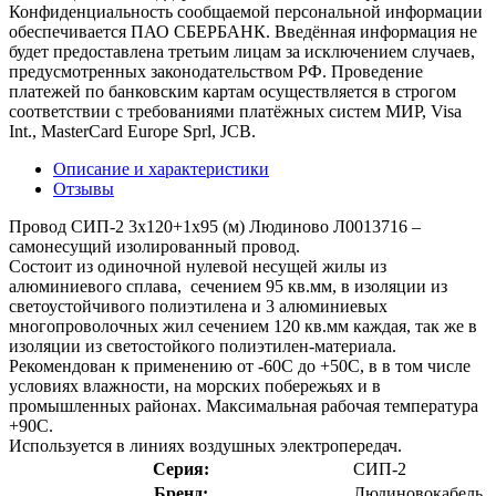
Конфиденциальность сообщаемой персональной информации
обеспечивается ПАО СБЕРБАНК. Введённая информация не
будет предоставлена третьим лицам за исключением случаев,
предусмотренных законодательством РФ. Проведение
платежей по банковским картам осуществляется в строгом
соответствии с требованиями платёжных систем МИР, Visa
Int., MasterCard Europe Sprl, JCB.
Описание и характеристики
Отзывы
Провод СИП-2 3х120+1х95 (м) Людиново Л0013716 –
самонесущий изолированный провод.
Состоит из одиночной нулевой несущей жилы из
алюминиевого сплава, сечением 95 кв.мм, в изоляции из
светоустойчивого полиэтилена и 3 алюминиевых
многопроволочных жил сечением 120 кв.мм каждая, так же в
изоляции из светостойкого полиэтилен-материала.
Рекомендован к применению от -60С до +50С, в в том числе
условиях влажности, на морских побережьях и в
промышленных районах. Максимальная рабочая температура
+90С.
Используется в линиях воздушных электропередач.
Серия:
СИП-2
Бренд:
Людиновокабель