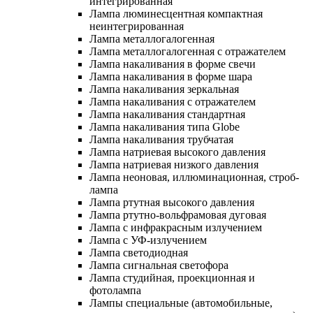
интегрированная
Лампа люминесцентная компактная
неинтегрированная
Лампа металлогалогенная
Лампа металлогалогенная с отражателем
Лампа накаливания в форме свечи
Лампа накаливания в форме шара
Лампа накаливания зеркальная
Лампа накаливания с отражателем
Лампа накаливания стандартная
Лампа накаливания типа Globe
Лампа накаливания трубчатая
Лампа натриевая высокого давления
Лампа натриевая низкого давления
Лампа неоновая, иллюминационная, строб-
лампа
Лампа ртутная высокого давления
Лампа ртутно-вольфрамовая дуговая
Лампа с инфракрасным излучением
Лампа с УФ-излучением
Лампа светодиодная
Лампа сигнальная светофора
Лампа студийная, проекционная и
фотолампа
Лампы специальные (автомобильные,