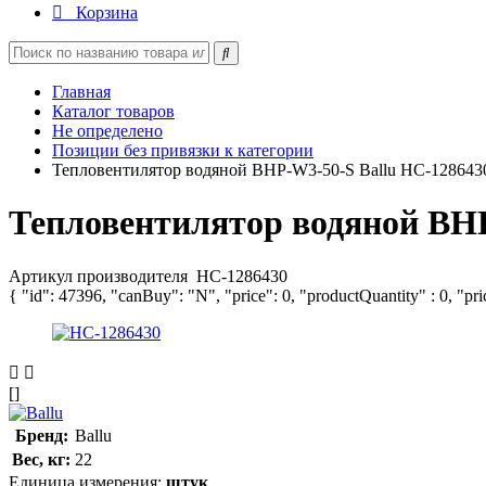
Корзина
Главная
Каталог товаров
Не определено
Позиции без привязки к категории
Тепловентилятор водяной BHP-W3-50-S Ballu НС-128643
Тепловентилятор водяной BHP
Артикул производителя
НС-1286430
{ "id": 47396, "canBuy": "N", "price": 0, "productQuantity" : 0, "pr
[]
Бренд:
Ballu
Вес, кг:
22
Единица измерения:
штук