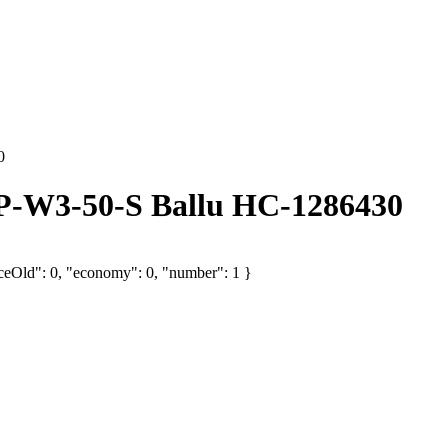
0
-W3-50-S Ballu НС-1286430
iceOld": 0, "economy": 0, "number": 1 }