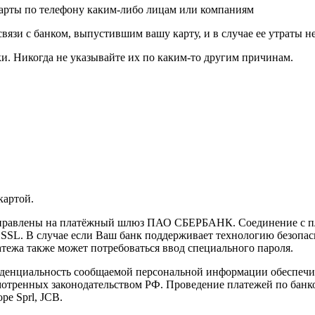
карты по телефону каким-либо лицам или компаниям
связи с банком, выпустившим вашу карту, и в случае ее утраты 
и. Никогда не указывайте их по каким-то другим причинам.
картой.
направлены на платёжный шлюз ПАО СБЕРБАНК. Соединение с п
L. В случае если Ваш банк поддерживает технологию безопасно
латежа также может потребоваться ввод специального пароля.
иденциальность сообщаемой персональной информации обеспеч
мотренных законодательством РФ. Проведение платежей по банко
pe Sprl, JCB.